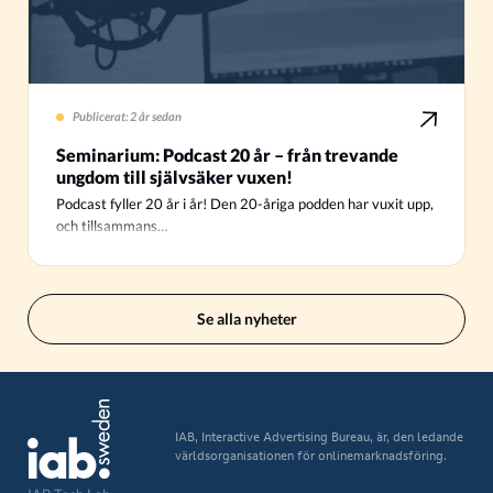
Publicerat: 2 år sedan
Seminarium: Podcast 20 år – från trevande
ungdom till självsäker vuxen!
Podcast fyller 20 år i år! Den 20-åriga podden har vuxit upp,
och tillsammans…
Se alla nyheter
IAB, Interactive Advertising Bureau, är, den ledande
världsorganisationen för onlinemarknadsföring.