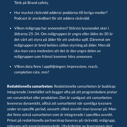
Tänk på Brand safety.
Hur mycket räckvidd adderar poddarna till övriga medier?
Podcast är användbart för att addera räckvidd.
Vilken målgrupp har annonsören? Största lyssnandet sker i
åldrarna 25-34. Om målgruppen är yngre eller äldre än 30 är
det värt att styra på ålder för att undvika spill. Däremot om
målgruppen är bred behövs sällan styrning på ålder. Men då
ska man vara medveten att det är den yngre delen av
målgruppen som främst kommer höra annonsen.
Vilken data finns i uppföljningen: Impressions, reach,
completion rate, mm?
Redaktionella samarbeten:
Redaktionella samarbeten är budskap
integrerade i innehållet och bygger ofta på att programledare pratar
om varumärket eller produkten. Det är vanligast att samarbeten
levereras dynamiskt, alltså att samarbetet når samtliga lyssnare
under en specifik period, oavsett vilket avsnitt man lyssnar på. Men
det finns också samarbeten som är integrerade i specifika avsnitt.
Priset på redaktionella partnerskap baseras på räckvidd, målgrupp,
relevans och associasioonsvärde. Utvärdering av leveransen sker