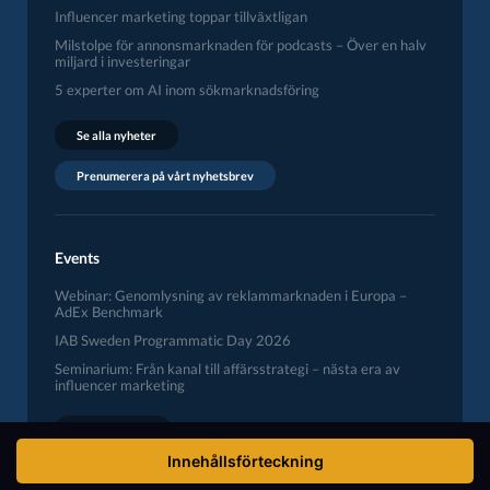
Influencer marketing toppar tillväxtligan
Milstolpe för annonsmarknaden för podcasts – Över en halv
miljard i investeringar
5 experter om AI inom sökmarknadsföring
Se alla nyheter
Prenumerera på vårt nyhetsbrev
Events
Webinar: Genomlysning av reklammarknaden i Europa –
AdEx Benchmark
IAB Sweden Programmatic Day 2026
Seminarium: Från kanal till affärsstrategi – nästa era av
influencer marketing
Se alla events
Innehållsförteckning