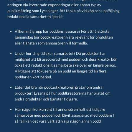
antingen via levererade exponeringar eller annan typ av
publikmätning som Lyssningar. Att tänka på vid köp och uppföljning
redaktionella samarbeten i podd:
Vilken målgrupp har poddens lyssnare? För att få största
genomslag bör poddkreatören vara relevant för produkten
eller tjänsten som annonsören vill förmedla.
Under hur lång tid sker samarbetet? Då produkten har
möjlighet att bli associerad med podden och dess kreatör bör
också ett redaktionellt samarbete ske över en längre period.
Viktigare att fokusera på en podd en längre tid än flera
poddar en kort period.
Låter det bra när podcastkreatören pratar om andra
produkter? Lyssna på hur poddkreatörerna har pratat om
andra produkter och tjänster tidigare.
Har någon konkurrent till annonsören haft ett tidigare
samarbete med podden och blivit associerad med podden? I
så fall kan det vara värt att välja någon annan podd.