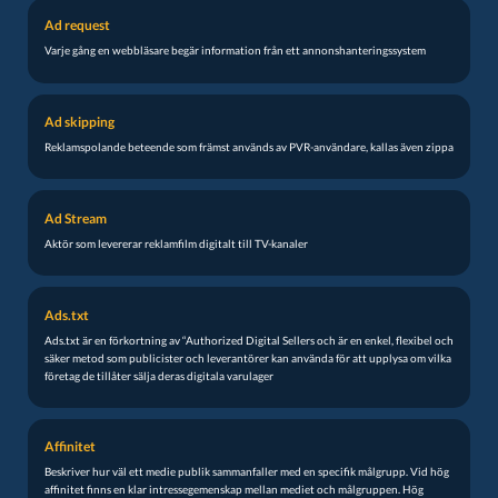
Ad request
Varje gång en webbläsare begär information från ett annonshanteringssystem
Ad skipping
Reklamspolande beteende som främst används av PVR-användare, kallas även zippa
Ad Stream
Aktör som levererar reklamfilm digitalt till TV-kanaler
Ads.txt
Ads.txt är en förkortning av “Authorized Digital Sellers och är en enkel, flexibel och
säker metod som publicister och leverantörer kan använda för att upplysa om vilka
företag de tillåter sälja deras digitala varulager
Affinitet
Beskriver hur väl ett medie publik sammanfaller med en specifik målgrupp. Vid hög
affinitet finns en klar intressegemenskap mellan mediet och målgruppen. Hög