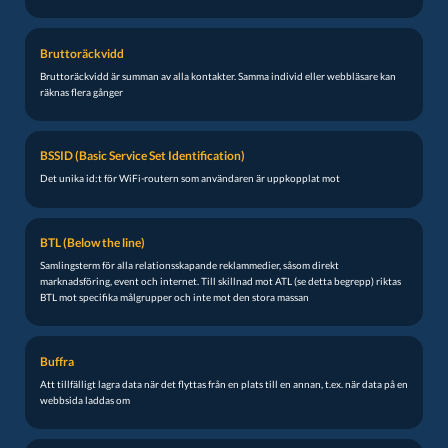
Bruttoräckvidd
Bruttoräckvidd är summan av alla kontakter. Samma individ eller webbläsare kan
räknas flera gånger
BSSID (Basic Service Set Identification)
Det unika id:t för WiFi-routern som användaren är uppkopplat mot
BTL (Below the line)
Samlingsterm för alla relationsskapande reklammedier, såsom direkt
marknadsföring, event och internet. Till skillnad mot ATL (se detta begrepp) riktas
BTL mot specifika målgrupper och inte mot den stora massan
Buffra
Att tillfälligt lagra data när det flyttas från en plats till en annan, t.ex. när data på en
webbsida laddas om