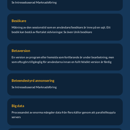
Se Intressebaserad Marknadsföring
Besökare
Mätning av den sessionstid som en användare/besökare är inne på en sajt. Ett
besök kan bestå av flertalet sidvisningar. Se även Unik besökare
Betaversion
En version av program eller hemsida som fortfarande är under bearbetning, men
som ofta görs tillgänglig för användarna innan en fullt felsökt version är färdig
Beteendestyrd annonsering
Se Intressebaserad Marknadsföring
Big data
Processandet av enorma mängder data från flera källor genom att parallellkoppla
servers