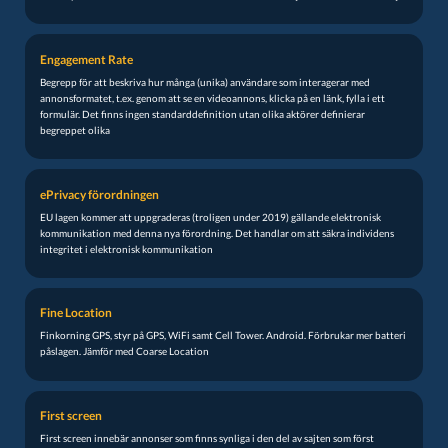
Engagement Rate
Begrepp för att beskriva hur många (unika) användare som interagerar med
annonsformatet, t.ex. genom att se en videoannons, klicka på en länk, fylla i ett
formulär. Det finns ingen standarddefinition utan olika aktörer definierar
begreppet olika
ePrivacy förordningen
EU lagen kommer att uppgraderas (troligen under 2019) gällande elektronisk
kommunikation med denna nya förordning. Det handlar om att säkra individens
integritet i elektronisk kommunikation
Fine Location
Finkorning GPS, styr på GPS, WiFi samt Cell Tower. Android. Förbrukar mer batteri
påslagen. Jämför med Coarse Location
First screen
First screen innebär annonser som finns synliga i den del av sajten som först