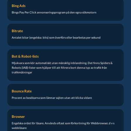
Bing Ads
Bings Pay Per Click annonseringsprogram på den egna sökmotorn
Bitrate
Antalet bitar (engelska: bits) som överförs eller bearbetas per sekund
Bot & Robot-lists
Mjukvara som kör automatiskt utan mänsklig inblandning. Det finns Spiders &
Robots (IAB)-lister som hjälper till att filtrera bort denna typ av trafik från
trafikmätningar
Bounce Rate
Procent av besökarna som lämnar sajten utan att klicka vidare
Browser
Engelska ordet för läsare. Används oftast som förkortning för Webbrowser, d v s
webbläsare