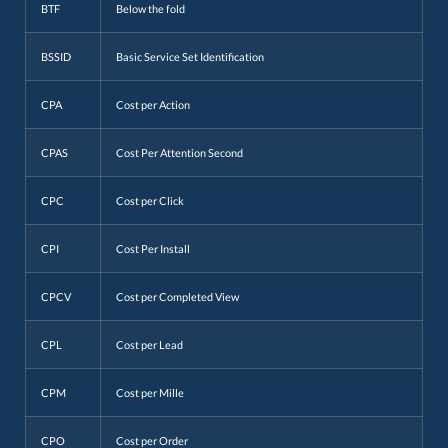
BTF
Below the fold
BSSID
Basic Service Set Identification
CPA
Cost per Action
CPAS
Cost Per Attention Second
CPC
Cost per Click
CPI
Cost Per Install
CPCV
Cost per Completed View
CPL
Cost per Lead
CPM
Cost per Mille
CPO
Cost per Order