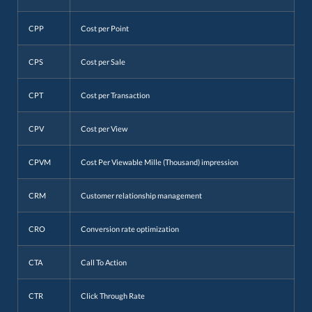
CPP
Cost per Point
CPS
Cost per Sale
CPT
Cost per Transaction
CPV
Cost per View
CPVM
Cost Per Viewable Mille (Thousand) impression
CRM
Customer relationship management
CRO
Conversion rate optimization
CTA
Call To Action
CTR
Click Through Rate