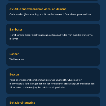
AVOD (Annonsfinansierad video- on-demand)
Online-videotjänst som är gratis för användaren och finansieras genom reklam
Bambuser
Tjänst som möjliggör direktsändning av streamad video från mobiltelefonen via
internet
Banner
Webbannons
Beacon
Positioneringstjänst som kommunicerar via Bluetooth. Utvecklad för
inomhusbruk. Tekniken gör det möjligt för en enhet att skicka push-meddelanden
till enheter i närheten (mycket lokal styrningsteknik)
Behavioral targeting