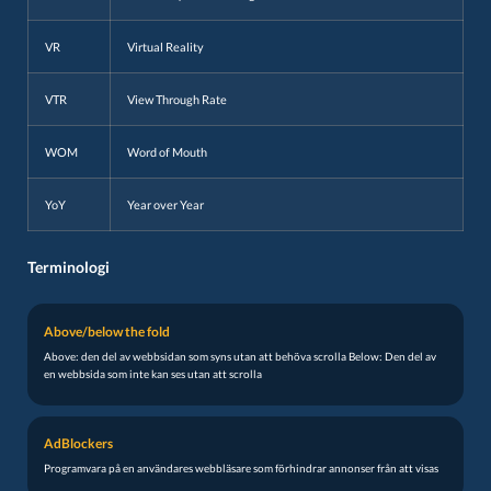
VR
Virtual Reality
VTR
View Through Rate
WOM
Word of Mouth
YoY
Year over Year
Terminologi
Above/below the fold
Above: den del av webbsidan som syns utan att behöva scrolla Below: Den del av
en webbsida som inte kan ses utan att scrolla
AdBlockers
Programvara på en användares webbläsare som förhindrar annonser från att visas