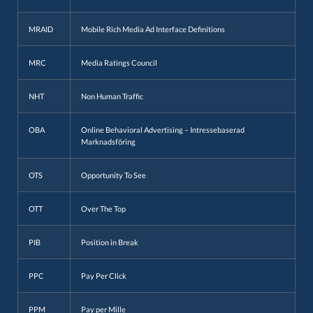
MRAID
Mobile Rich Media Ad Interface Definitions
MRC
Media Ratings Council
NHT
Non Human Traffic
OBA
Online Behavioral Advertising – Intressebaserad
Marknadsföring
OTS
Opportunity To See
OTT
Over The Top
PIB
Position in Break
PPC
Pay Per Click
PPM
Pay per Mille