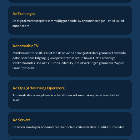
AdExchanges
En digital marknadsplats som möjliggör handel av annonsvisningar – en så kallad
annonsbörs
Addressable TV
Målstyra mot hushåll istället för att använda demografisk data genom att använda
datan som finns tillgänglig via operatörernas set up boxar. Detta är vanligt
förekommande i USA och i Europa leder Sky i UK utvecklingen genom sin “Sky Ad
Smart” produkt.
Ad Ops (Advertising Operators)
Administratör som optimerar arbetsflöden vid annonskampanjer även kallad
Traffic
Ad Servers
En server som lagrar annonser centralt och distribuerar dem till olika publicister