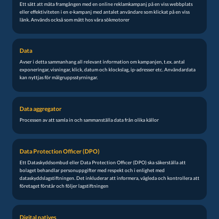
Ett sätt att mäta framgången med en online reklamkampanj på en viss webbplats
eller effektiviteten i en e-kampanj med antalet användare som klickat på en viss
länk. Används också som mått hos våra sökmotorer
Data
Avser i detta sammanhang all relevant information om kampanjen, t.ex. antal
exponeringar, visningar, klick, datum och klockslag, ip-adresser etc. Användardata
kan nyttjas för målgruppsstyrningar.
Data aggregator
Processen av att samla in och sammanställa data från olika källor
Data Protection Officer (DPO)
Ett Dataskyddsombud eller Data Protection Officer (DPO) ska säkerställa att
bolaget behandlar personuppgifter med respekt och i enlighet med
dataskyddslagstiftningen. Det inkluderar att informera, vägleda och kontrollera att
företaget förstår och följer lagstiftningen
Digital natives