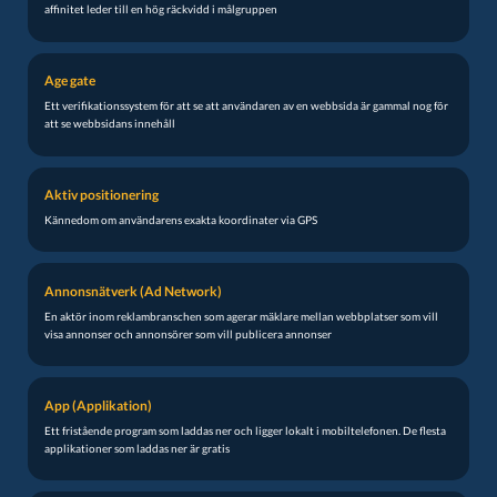
affinitet leder till en hög räckvidd i målgruppen
Age gate
Ett verifikationssystem för att se att användaren av en webbsida är gammal nog för
att se webbsidans innehåll
Aktiv positionering
Kännedom om användarens exakta koordinater via GPS
Annonsnätverk (Ad Network)
En aktör inom reklambranschen som agerar mäklare mellan webbplatser som vill
visa annonser och annonsörer som vill publicera annonser
App (Applikation)
Ett fristående program som laddas ner och ligger lokalt i mobiltelefonen. De flesta
applikationer som laddas ner är gratis