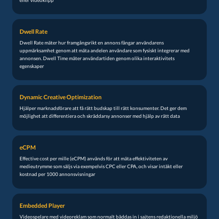
Dwell Rate
Dwell Rate mäter hur framgångsrikt en annons fångar användarens
uppmärksamhet genom att mäta andelen användare som fysiskt integrerar med
annonsen. Dwell Time mäter användartiden genom olika interaktivitets
egenskaper
Dynamic Creative Optimization
Hjälper marknadsförare att få rätt budskap till rätt konsumenter. Det ger dem
möjlighet att differentiera och skräddarsy annonser med hjälp av rätt data
eCPM
Effective cost per mille (eCPM) används för att mäta effektiviteten av
medieutrymme som säljs via exempelvis CPC eller CPA, och visar intäkt eller
kostnad per 1000 annonsvisningar
Embedded Player
Videospelare med videoreklam som normalt bäddas in i sajtens redaktionella miljö