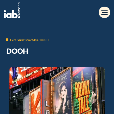
Hem
/
Arbetsområden
/
DOOH
DOOH