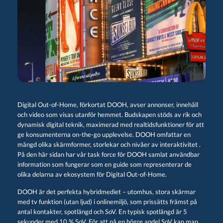
Digital Out-of-Home, förkortat DOOH, avser annonser, innehåll
och video som visas utanför hemmet. Budskapen stöds av rik och
dynamisk digital teknik, maximerad med realtidsfunktioner för att
ge konsumenterna on-the-go upplevelse. DOOH omfattar en
mängd olika skärmformer, storlekar och nivåer av interaktivitet .
På den här sidan har vår task force för DOOH samlat användbar
information som fungerar som en guide som representerar de
olika delarna av ekosystem för Digital Out-of-Home.
DOOH är det perfekta hybridmediet – utomhus, stora skärmar
med tv funktion (utan ljud) i onlinemiljö, som prissätts främst på
antal kontakter, spotlängd och SoV. En typisk spotlängd är 5
sekunder med 10 % SoV. För att nå en högre andel SoV kan man