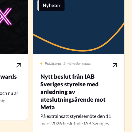
Nyheter
Publicerat: 5 månader sedan
Awards
Nytt beslut från IAB
Sveriges styrelse med
anledning av
 och nu är
uteslutningsärende mot
 sig…
Meta
På extrainsatt styrelsemöte den 11
mars 2026 beslutade IAB Sveriges
styrelse att utesluta Meta…