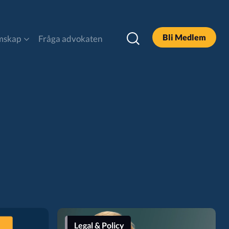
Bli Medlem
mskap
Fråga advokaten
DOOH
Legal och Policy
Podcast
Sök
Legal & Policy
Alla Rapporter & Guider