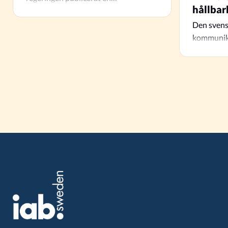
hållbar
genomgripande rapport om
marknadsföring via influencers,…
Den svens
kommunika
avgörande 
klimatoms