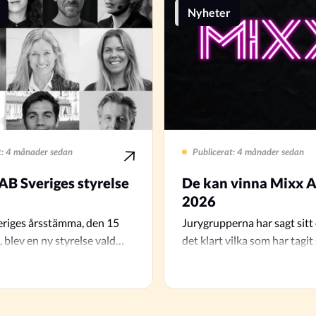
Nyheter
t: 4 månader sedan
Publicerat: 4 månader sedan
IAB Sveriges styrelse
De kan vinna Mixx 
2026
eriges årsstämma, den 15
Jurygrupperna har sagt sitt
, blev en ny styrelse vald
det klart vilka som har tagit