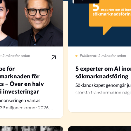
t: 2 månader sedan
Publicerat: 2 månader sedan
pe för
5 experter om AI in
marknaden för
sökmarknadsföring
s – Över en halv
Söklandskapet genomgår jus
 i investeringar
största transformation någ
Traditionella textlänkar och 
nonseringen väntas
utmanas av…
39 miljoner kronor 2026,
osen för 2027 är hela 615…