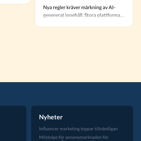
Nya regler kräver märkning av AI-
genererat innehåll. Stora plattformar
och mediebyråer måste nu
förbereda…
Nyheter
Influencer marketing toppar tillväxtligan
Milstolpe för annonsmarknaden för