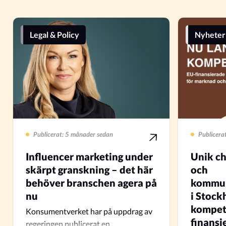
Legal & Policy
Nyheter
Publicerat: 5 månader sedan
Publicera
Influencer marketing under
Unik ch
skärpt granskning – det här
och
behöver branschen agera på
kommun
nu
i Stock
kompet
Konsumentverket har på uppdrag av
finansi
regeringen publicerat en