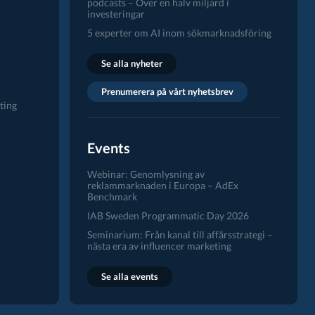
podcasts – Över en halv miljard i
investeringar
5 experter om AI inom sökmarknadsföring
Se alla nyheter
Prenumerera på vårt nyhetsbrev
ting
Events
Webinar: Genomlysning av
reklammarknaden i Europa – AdEx
Benchmark
IAB Sweden Programmatic Day 2026
Seminarium: Från kanal till affärsstrategi –
nästa era av influencer marketing
Se alla events