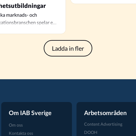
hetsutbildningar
ka marknads- och
tionsbranschen spelar en
roll för
tällningen, men för att…
Ladda in fler
Om IAB Sverige
Arbetsområden
Content Advertising
Om oss
DOOH
Kontakta oss