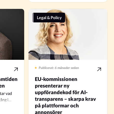
Legal & Policy
Publicerat: 6 månader sedan
amtiden
EU-kommissionen
ken
presenterar ny
uppförandekod för AI-
tar vad
transparens – skarpa krav
gång i…
på plattformar och
annonsörer