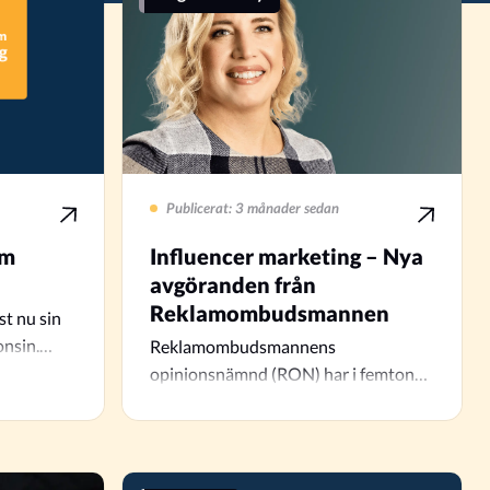
Publicerat: 3 månader sedan
om
Influencer marketing – Nya
avgöranden från
Reklamombudsmannen
t nu sin
onsin.
Reklamombudsmannens
klick
opinionsnämnd (RON) har i femton
beslut från den 5 mars 2026
konkretiserat vad…