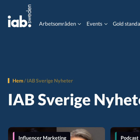
Arbetsområden
Events
Gold stand
Eventkalender
Content Advertising
Data Co
MIXX Awards
Gaming
Influen
Hem
/
IAB Sverige Nyheter
Programmatic Event
IAB Sverige Nyhet
Online Video
Ordlist
Post 3rd Party Cookies
Progra
Influencer Marketing
Podcast
Viewability
Gold st