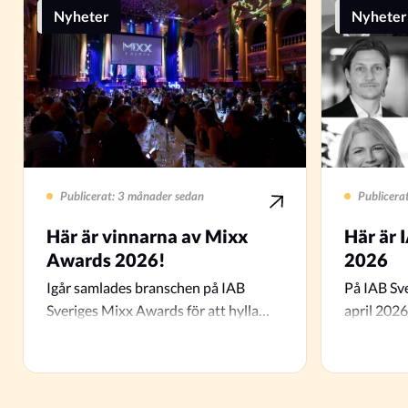
Nyheter
Nyheter
Publicerat: 3 månader sedan
Publicera
Här är vinnarna av Mixx
Här är 
Awards 2026!
2026
Igår samlades branschen på IAB
På IAB Sv
Sveriges Mixx Awards för att hylla
april 2026
team, prestationer och…
och…