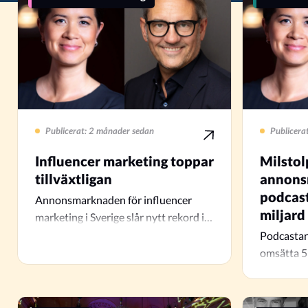
Publicerat: 2 månader sedan
Publicera
Influencer marketing toppar
Milstol
tillväxtligan
annons
podcast
Annonsmarknaden för influencer
miljard
marketing i Sverige slår nytt rekord i
omsättning. Under 2025 växte…
Podcastan
omsätta 5
och progn