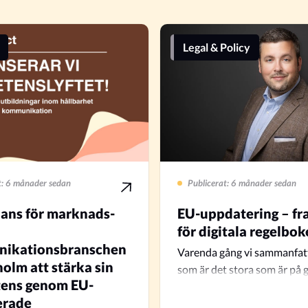
Legal & Policy
t: 6 månader sedan
Publicerat: 6 månader sedan
ans för marknads-
EU-uppdatering – fr
för digitala regelbo
ikationsbranschen
Varenda gång vi sammanfat
holm att stärka sin
som är det stora som är på 
ens genom EU-
erade