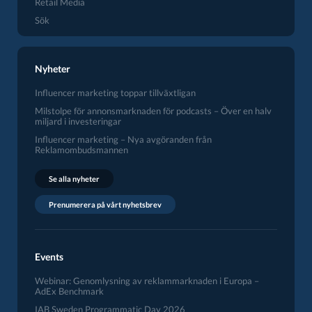
Retail Media
Sök
Nyheter
Influencer marketing toppar tillväxtligan
Milstolpe för annonsmarknaden för podcasts – Över en halv
miljard i investeringar
Influencer marketing – Nya avgöranden från
Reklamombudsmannen
Se alla nyheter
Prenumerera på vårt nyhetsbrev
Events
Webinar: Genomlysning av reklammarknaden i Europa –
AdEx Benchmark
IAB Sweden Programmatic Day 2026