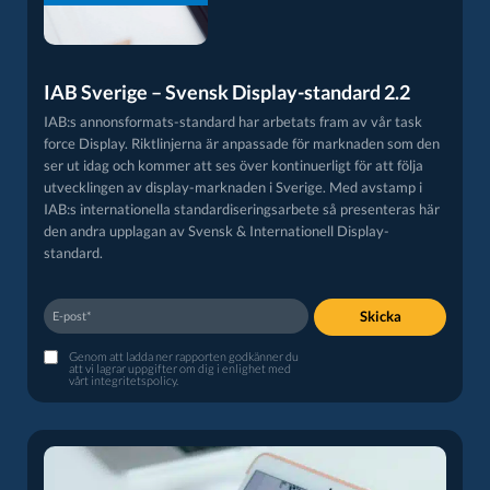
IAB Sverige – Svensk Display-standard 2.2
IAB:s annonsformats-standard har arbetats fram av vår task
force Display. Riktlinjerna är anpassade för marknaden som den
ser ut idag och kommer att ses över kontinuerligt för att följa
utvecklingen av display-marknaden i Sverige. Med avstamp i
IAB:s internationella standardiseringsarbete så presenteras här
den andra upplagan av Svensk & Internationell Display­-
standard.
Skicka
Genom att ladda ner rapporten godkänner du
att vi lagrar uppgifter om dig i enlighet med
vårt
integritetspolicy
.