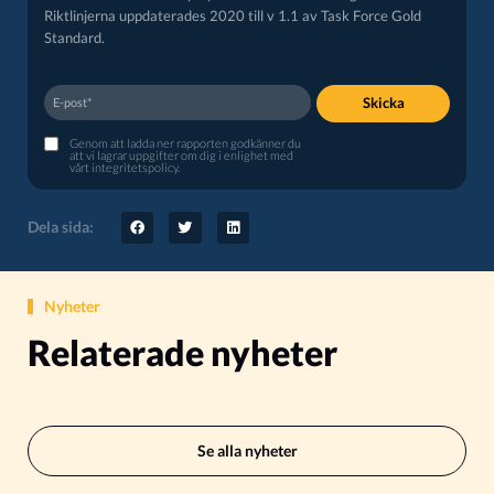
Riktlinjerna uppdaterades 2020 till v 1.1 av Task Force Gold
Standard.
Skicka
Genom att ladda ner rapporten godkänner du
att vi lagrar uppgifter om dig i enlighet med
vårt
integritetspolicy
.
Dela sida:
Nyheter
Relaterade nyheter
Se alla nyheter