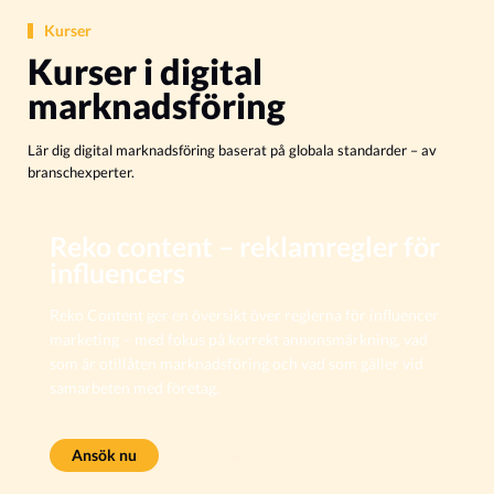
Kurser
Kurser i digital
marknadsföring
Lär dig digital marknadsföring baserat på globala standarder – av
branschexperter.
Reko content – reklamregler för
influencers
Reko Content ger en översikt över reglerna för influencer
marketing – med fokus på korrekt annonsmärkning, vad
som är otillåten marknadsföring och vad som gäller vid
samarbeten med företag.
Ansök nu
Läs mer