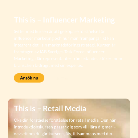
This is – Influencer Marketing
Syftet med kursen är att ge köpare förståelse för
influencer marketing och hur man framgångsrikt kan
integrera det i sin marknadsföringsstrategi. Kursen är
framtagen av IAB Sveriges Task Force Influencer
Marketing, där representanter från ledande aktörer inom
branschen bidragit med sin expertis.
Ansök nu
Läs mer
This is – Retail Media
Öka din förståelse förståelse för retail media. Den här
introduktionskursen passar dig som vill lära dig mer –
oavsett om du går kursen själv, tillsammans med din