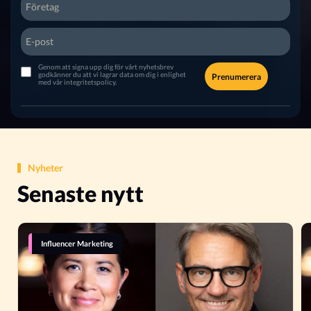
Genom att signa upp dig för vårt nyhetsbrev
godkänner du att vi lagrar data om dig i enlighet
Prenumerera
med vår
integritetspolicy
.
Nyheter
Senaste nytt
Influencer Marketing