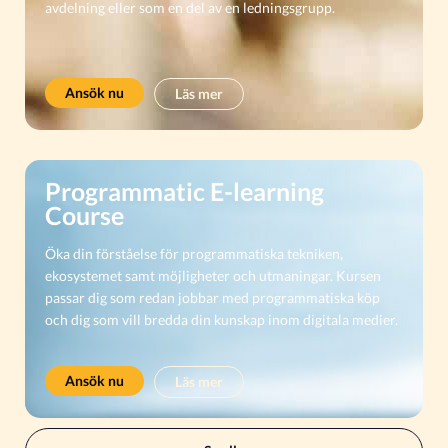
avdelning eller som en del av en ledningsgrupp.
Ansök nu
Läs mer
Programmatic E-learning
Course​
Öka din förståelse för programmatiska tekniken,
ekosystemet samt möjligheter och utmaningar. Kursen
passar dig som redan jobbar med programmatiska köp
och dig som vill bredda din kunskap inom digitala medier.
Ansök nu
Läs mer