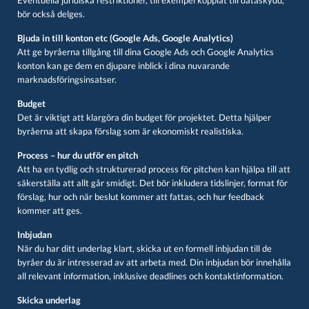
Eventuella juridiska restriktioner, till exempel kopplat till dataskydd,
bör också delges.
Bjuda in till konton etc (Google Ads, Google Analytics)
Att ge byråerna tillgång till dina Google Ads och Google Analytics
konton kan ge dem en djupare inblick i dina nuvarande
marknadsföringsinsatser.
Budget
Det är viktigt att klargöra din budget för projektet. Detta hjälper
byråerna att skapa förslag som är ekonomiskt realistiska.
Process – hur du utför en pitch
Att ha en tydlig och strukturerad process för pitchen kan hjälpa till att
säkerställa att allt går smidigt. Det bör inkludera tidslinjer, format för
förslag, hur och när beslut kommer att fattas, och hur feedback
kommer att ges.
Inbjudan
När du har ditt underlag klart, skicka ut en formell inbjudan till de
byråer du är intresserad av att arbeta med. Din inbjudan bör innehålla
all relevant information, inklusive deadlines och kontaktinformation.
Skicka underlag