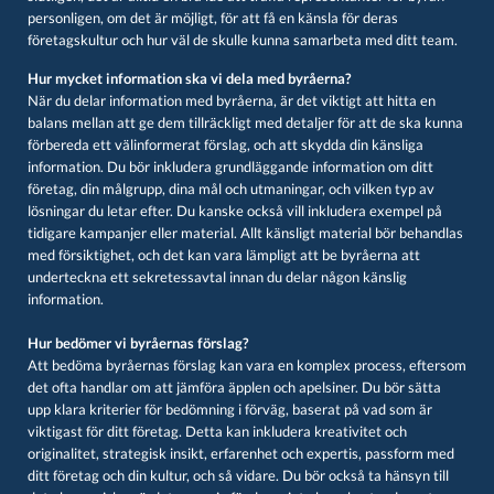
personligen, om det är möjligt, för att få en känsla för deras
företagskultur och hur väl de skulle kunna samarbeta med ditt team.
Hur mycket information ska vi dela med byråerna?
När du delar information med byråerna, är det viktigt att hitta en
balans mellan att ge dem tillräckligt med detaljer för att de ska kunna
förbereda ett välinformerat förslag, och att skydda din känsliga
information. Du bör inkludera grundläggande information om ditt
företag, din målgrupp, dina mål och utmaningar, och vilken typ av
lösningar du letar efter. Du kanske också vill inkludera exempel på
tidigare kampanjer eller material. Allt känsligt material bör behandlas
med försiktighet, och det kan vara lämpligt att be byråerna att
underteckna ett sekretessavtal innan du delar någon känslig
information.
Hur bedömer vi byråernas förslag?
Att bedöma byråernas förslag kan vara en komplex process, eftersom
det ofta handlar om att jämföra äpplen och apelsiner. Du bör sätta
upp klara kriterier för bedömning i förväg, baserat på vad som är
viktigast för ditt företag. Detta kan inkludera kreativitet och
originalitet, strategisk insikt, erfarenhet och expertis, passform med
ditt företag och din kultur, och så vidare. Du bör också ta hänsyn till