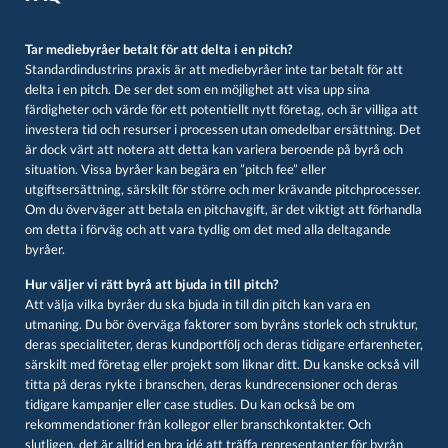
Tar mediebyråer betalt för att delta i en pitch?
Standardindustrins praxis är att mediebyråer inte tar betalt för att
delta i en pitch. De ser det som en möjlighet att visa upp sina
färdigheter och värde för ett potentiellt nytt företag, och är villiga att
investera tid och resurser i processen utan omedelbar ersättning. Det
är dock värt att notera att detta kan variera beroende på byrå och
situation. Vissa byråer kan begära en ”pitch fee” eller
utgiftsersättning, särskilt för större och mer krävande pitchprocesser.
Om du överväger att betala en pitchavgift, är det viktigt att förhandla
om detta i förväg och att vara tydlig om det med alla deltagande
byråer
.
Hur väljer vi rätt byrå att bjuda in till pitch?
Att välja vilka byråer du ska bjuda in till din pitch kan vara en
utmaning. Du bör överväga faktorer som byråns storlek och struktur,
deras specialiteter, deras kundportfölj och deras tidigare erfarenheter,
särskilt med företag eller projekt som liknar ditt. Du kanske också vill
titta på deras rykte i branschen, deras kundrecensioner och deras
tidigare kampanjer eller case studies. Du kan också be om
rekommendationer från kollegor eller branschkontakter. Och
slutligen, det är alltid en bra idé att träffa representanter för byrån