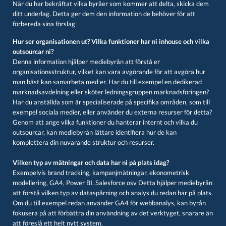
När du har bekräftat vilka byråer som kommer att delta, skicka dem
ditt underlag. Detta ger dem den information de behöver för att
förbereda sina förslag
Hur ser organisationen ut? Vilka funktioner har ni inhouse och vilka
outsourcar ni?
Denna information hjälper mediebyrån att förstå er
organisationsstruktur, vilket kan vara avgörande för att avgöra hur
man bäst kan samarbeta med er. Har du till exempel en dedikerad
marknadsavdelning eller sköter ledningsgruppen marknadsföringen?
Har du anställda som är specialiserade på specifika områden, som till
exempel sociala medier, eller använder du externa resurser för detta?
Genom att ange vilka funktioner du hanterar internt och vilka du
outsourcar, kan mediebyrån lättare identifiera hur de kan
komplettera din nuvarande struktur och resurser.
Vilken typ av mätningar och data har ni på plats idag?
Exempelvis brand tracking, kampanjmätningar, ekonometrisk
modellering, GA4, Power BI, Salesforce osv Detta hjälper mediebyrån
att förstå vilken typ av dataspårning och analys du redan har på plats.
Om du till exempel redan använder GA4 för webbanalys, kan byrån
fokusera på att förbättra din användning av det verktyget, snarare än
att föreslå ett helt nytt system.