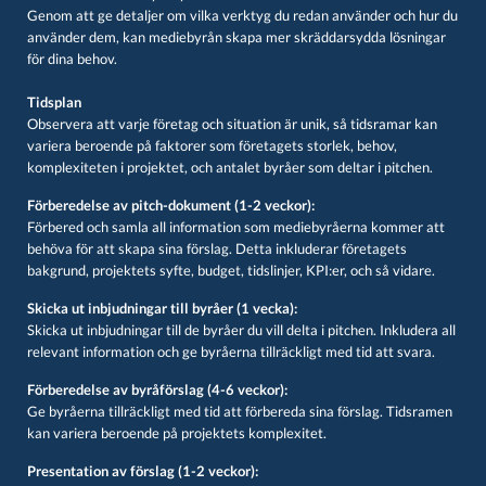
Genom att ge detaljer om vilka verktyg du redan använder och hur du
använder dem, kan mediebyrån skapa mer skräddarsydda lösningar
för dina behov.
Tidsplan
Observera att varje företag och situation är unik, så tidsramar kan
variera beroende på faktorer som företagets storlek, behov,
komplexiteten i projektet, och antalet byråer som deltar i pitchen.
Förberedelse av pitch-dokument (1-2 veckor):
Förbered och samla all information som mediebyråerna kommer att
behöva för att skapa sina förslag. Detta inkluderar företagets
bakgrund, projektets syfte, budget, tidslinjer, KPI:er, och så vidare.
Skicka ut inbjudningar till byråer (1 vecka):
Skicka ut inbjudningar till de byråer du vill delta i pitchen. Inkludera all
relevant information och ge byråerna tillräckligt med tid att svara.
Förberedelse av byråförslag (4-6 veckor):
Ge byråerna tillräckligt med tid att förbereda sina förslag. Tidsramen
kan variera beroende på projektets komplexitet.
Presentation av förslag (1-2 veckor):