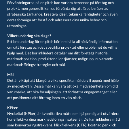
Förväntningarna på en pitch kan variera beroende på företag och
projekt, men generellt kan du förvänta dig att få se byråernas
strategiska tänkande, kreativa idéer, tekniska färdigheter och även
deras förmåga att förstå och adressera dina unika behov och
utmaningar.
Vilket underlag ska du ge?
Ett bra underlag för en pitch bör innehålla all nödvändig information
om ditt företag och det specifika projektet eller problemet du vill ha
hjälp med. Det bör inkludera detaljer om ditt företags historia,
marknadsposition, produkter eller tjänster, målgrupp, nuvarande
marknadsföringsstrategier och mål.
Mål
Det är viktigt att klargöra vilka specifika mål du vill uppnå med hjälp
av mediebyrån. Dessa mål kan vara att öka medvetenheten om ditt
varumärke, att öka försäljningen, att förbättra engagemanget eller
att positionera ditt företag inom en viss nisch.
KPI:er
Nyckeltal (KPI:er) är kvantitativa mått som hjälper dig att utvärdera
hur effektiva dina marknadsföringsinsatser är. De kan inkludera mått
som konverteringsfrekvens, klickfrekvens (CTR), kostnad per klick