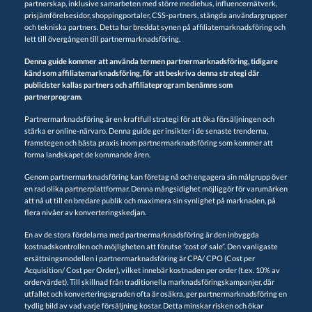
partnerskap, inklusive samarbeten med större mediehus, influencernätverk,
prisjämförelsesidor, shoppingportaler, CSS-partners, stängda användargrupper
och tekniska partners. Detta har breddat synen på affiliatemarknadsföring och
lett till övergången till partnermarknadsföring.
Denna guide kommer att använda termen partnermarknadsföring, tidigare
känd som affiliatemarknadsföring, för att beskriva denna strategi där
publicister kallas partners och affiliateprogram benämns som
partnerprogram.
Partnermarknadsföring är en kraftfull strategi för att öka försäljningen och
stärka er online-närvaro. Denna guide ger insikter i de senaste trenderna,
framstegen och bästa praxis inom partnermarknadsföring som kommer att
forma landskapet de kommande åren.
Genom partnermarknadsföring kan företag nå och engagera sin målgrupp över
en rad olika partnerplattformar. Denna mångsidighet möjliggör för varumärken
att nå ut till en bredare publik och maximera sin synlighet på marknaden, på
flera nivåer av konverteringskedjan.
En av de stora fördelarna med partnermarknadsföring är den inbyggda
kostnadskontrollen och möjligheten att förutse ”cost of sale”. Den vanligaste
ersättningsmodellen i partnermarknadsföring är CPA/ CPO (Cost per
Acquisition/ Cost per Order), vilket innebär kostnaden per order (t.ex. 10% av
ordervärdet). Till skillnad från traditionella marknadsföringskampanjer, där
utfallet och konverteringsgraden ofta är osäkra, ger partnermarknadsföring en
tydlig bild av vad varje försäljning kostar. Detta minskar risken och ökar