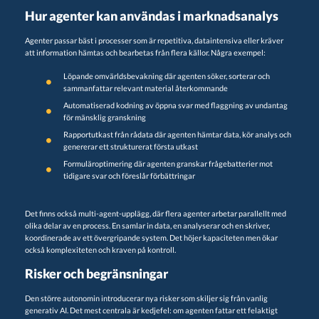
Hur agenter kan användas i marknadsanalys
Agenter passar bäst i processer som är repetitiva, dataintensiva eller kräver
att information hämtas och bearbetas från flera källor. Några exempel:
Löpande omvärldsbevakning där agenten söker, sorterar och
sammanfattar relevant material återkommande
Automatiserad kodning av öppna svar med flaggning av undantag
för mänsklig granskning
Rapportutkast från rådata där agenten hämtar data, kör analys och
genererar ett strukturerat första utkast
Formuläroptimering där agenten granskar frågebatterier mot
tidigare svar och föreslår förbättringar
Det finns också multi-agent-upplägg, där flera agenter arbetar parallellt med
olika delar av en process. En samlar in data, en analyserar och en skriver,
koordinerade av ett övergripande system. Det höjer kapaciteten men ökar
också komplexiteten och kraven på kontroll.
Risker och begränsningar
Den större autonomin introducerar nya risker som skiljer sig från vanlig
generativ AI. Det mest centrala är kedjefel: om agenten fattar ett felaktigt