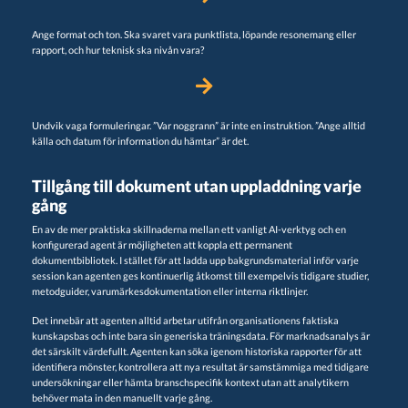
Ange format och ton. Ska svaret vara punktlista, löpande resonemang eller
rapport, och hur teknisk ska nivån vara?
Undvik vaga formuleringar. ”Var noggrann” är inte en instruktion. ”Ange alltid
källa och datum för information du hämtar” är det.
Tillgång till dokument utan uppladdning varje
gång
En av de mer praktiska skillnaderna mellan ett vanligt AI-verktyg och en
konfigurerad agent är möjligheten att koppla ett permanent
dokumentbibliotek. I stället för att ladda upp bakgrundsmaterial inför varje
session kan agenten ges kontinuerlig åtkomst till exempelvis tidigare studier,
metodguider, varumärkesdokumentation eller interna riktlinjer.
Det innebär att agenten alltid arbetar utifrån organisationens faktiska
kunskapsbas och inte bara sin generiska träningsdata. För marknadsanalys är
det särskilt värdefullt. Agenten kan söka igenom historiska rapporter för att
identifiera mönster, kontrollera att nya resultat är samstämmiga med tidigare
undersökningar eller hämta branschspecifik kontext utan att analytikern
behöver mata in den manuellt varje gång.