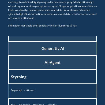
med begränsad mänsklig styrning under processens gång. Medan ett vanligt
AI-verktyg svarar på en prompt kan en agent få uppdraget att sammanställa en
konkurrentanalys baserat på senaste kvartalets pressreleaser och sedan
självständigt söka information, extrahera relevant data, strukturera materialet
och leverera ett utkast.
Skillnaden mot traditionell generativ AI kan illustreras så här:
Generativ AI
AI-Agent
Styrning
En prompt → ett svar
Mål → planering → flera steg → resultat