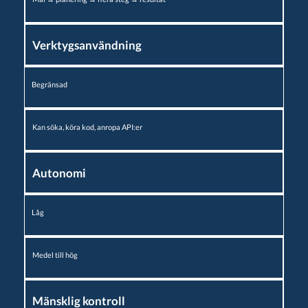
Verktygsanvändning
Begränsad
Kan söka, köra kod, anropa API:er
Autonomi
Låg
Medel till hög
Mänsklig kontroll