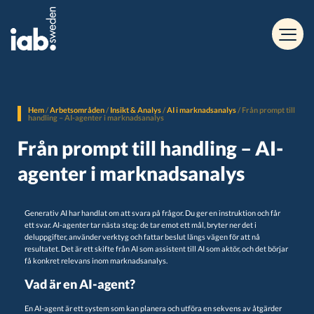
Hem
/
Arbetsområden
/
Insikt & Analys
/
AI i marknadsanalys
/
Från prompt till
handling – AI-agenter i marknadsanalys
Från prompt till handling – AI-
agenter i marknadsanalys
Generativ AI har handlat om att svara på frågor. Du ger en instruktion och får
ett svar. AI-agenter tar nästa steg: de tar emot ett mål, bryter ner det i
deluppgifter, använder verktyg och fattar beslut längs vägen för att nå
resultatet. Det är ett skifte från AI som assistent till AI som aktör, och det börjar
få konkret relevans inom marknadsanalys.
Vad är en AI-agent?
En AI-agent är ett system som kan planera och utföra en sekvens av åtgärder