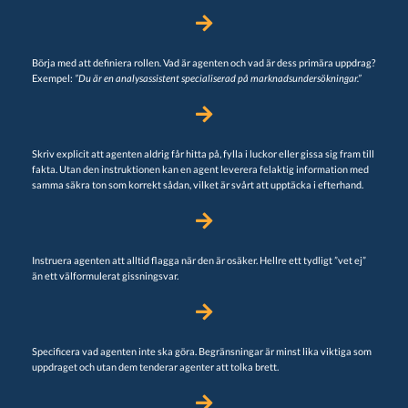
Börja med att definiera rollen. Vad är agenten och vad är dess primära uppdrag?
Exempel:
”Du är en analysassistent specialiserad på marknadsundersökningar.”
Skriv explicit att agenten aldrig får hitta på, fylla i luckor eller gissa sig fram till
fakta. Utan den instruktionen kan en agent leverera felaktig information med
samma säkra ton som korrekt sådan, vilket är svårt att upptäcka i efterhand.
Instruera agenten att alltid flagga när den är osäker. Hellre ett tydligt ”vet ej”
än ett välformulerat gissningsvar.
Specificera vad agenten inte ska göra. Begränsningar är minst lika viktiga som
uppdraget och utan dem tenderar agenter att tolka brett.