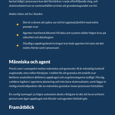
beslut tidigt i processen kan det förstärkas i varje efterföljande steg, och
slutresultatet kan se sammanhållet ut trots att grundantagandet var fel.
Andra risker att ha i åtanke:
Det är svårare att spåra var ett fel uppstod jämfört med enkla
prompt-svar
Agenter med bred åtkomst till data och system ställer högre krav på
säkerhet och datahygien
Otydliga uppdragsbeskrivningar kan leda agenten fel utan att det
märks förrän sent i processen
Människa och agent
Precis som i samspelet mellan människa och generativ AI är mänsklig kontroll
avgörande, men rollen förskjuts. I stället för att granska ett enskilt svar
behöver analytikern definiera uppdraget och avgränsningarna tydligt i förväg,
validera logiken i agentens planering och inte bara slutresultatet, samt lägga in
rimliga kontrollpunkter där en människa granskar innan processen fortsätter.
En vanlig tumregel: ju högre autonomi, desto viktigare är det att ha en erfaren
person som äger uppdraget och förstår vad agenten faktiskt gör.
Framåtblick