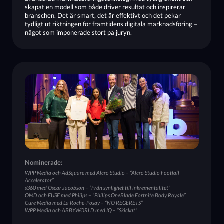
skapat en modell som både driver resultat och inspirerar
branschen. Det är smart, det är effektivt och det pekar
tydligt ut riktningen för framtidens digitala marknadsföring –
något som imponerade stort på juryn.
Nominerade:
WPP Media och AdSquare med Alcro Studio – “Alcro Studio Footfall
Accelerator”
s360 med Oscar Jacobson – “Från synlighet till inkrementalitet”
OMD och FUSE med Philips – “Philips OneBlade Fortnite Body Royale”
Cure Media med La Roche-Posay – “NO REGERETS”
WPP Media och ABBY.WORLD med IQ – “Skickat”