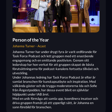
Person of the Year
Johanna Turner - Acast
Johanna Turner har under drygt fyra år varit ordförande för
Task Force Podcast och lett gruppen med ett enastående
engagemang och en smittande positivism. Genom sitt
ledarskap har hon verkat för att gruppen skapat de bästa
förutsättningarna för podcast-kanalens fortsatta tillväxt och
utveckling.
Under Johannas ledning har Task Force Podcast år efter år
samlat branschen för kunskapsutbyte och inspiration. Med
välkända gäster och de trygga moderatorerna Ida och Sofie
från Ångestpodden, har dessa event blivit en självklar
höjdpunkt under IAB året.
Med en unik förmåga att samla upp, koordinera insatser och
driva gruppen framåt på ett ypperligt sätt, är Johanna en
sann förebild för branschen.