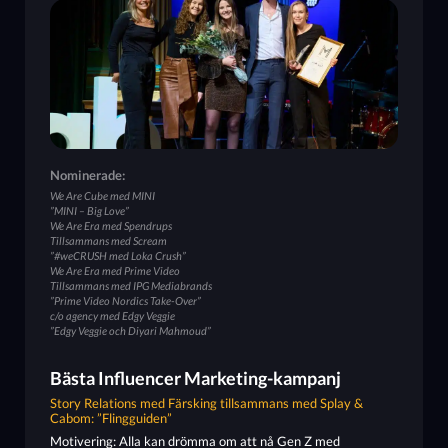
Nominerade:
We Are Cube med MINI
”MINI – Big Love”
We Are Era med Spendrups
Tillsammans med Scream
”#weCRUSH med Loka Crush”
We Are Era med Prime Video
Tillsammans med IPG Mediabrands
”Prime Video Nordics Take-Over”
c/o agency med Edgy Veggie
”Edgy Veggie och Diyari Mahmoud”
Bästa Influencer Marketing-kampanj
Story Relations med Färsking tillsammans med Splay &
Cabom: ”Flingguiden”
Motivering: Alla kan drömma om att nå Gen Z med