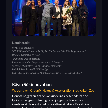
Nominerade:
OMD med Transact
"VCPC-Revolutionen – En Ny Era för Google Ads ROAS-optimering"
Docklin Digital med Kicks
"Dynamic Optimizations"
Iprospect/Dentsu Performance med Intersport
"Creating Seamless Omni-Channel Moments"
Publicis Media med E.ON Sverige
Från elskam till julglädje: "E.ONs bidrag till en mer fröjdefull jul"
Bästa Sökinnovation
Wavemaker, GroupM Nexus & Acceleration med Arken Zoo
Genom noggrann analys av kundernas beteende har de
lyckats navigera i den digitala djungeln och inte bara
identifierat de mest effektiva sätten att driva försäljning