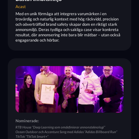
Acast
Med en unik förmåga att integrera varumärken i en
trovärdig och naturlig kontext med hög räckvidd, precision
och oöverträffad brand safety skapar dom en riktigt stark
annonsmiljö. Deras tydliga och sakliga case visar konkreta
resultat, där annonsering inte bara blir mätbar – utan också
engagerande och hörbar.
Nominerade:
RTB House ”Deep Learning som omdefinierar annonsteknologi”
Ocean Outdoor och Accenture Song med Adidas ”Adidas Billboard Run”
TikTok ”TikTok Smart+”