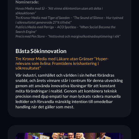
Nominerade:
Havas Media med SJ – “Att vinna sökintention utan att delta i
sökauktionen”
Tre Kronor Media med Tiger of Sweden – “The Sound of Silence – Hur tystnad
i sökresultatet genererade 27 % tillväxt”
Publicis Media med Perrigo – ACO Spotless – “When Social Became the
Search Engine”
Precis med Pen Store – “Nettovinst och marginalkostnadsoptimering i sök”
Bästa Sökinnovation
Tre Kronor Media med Läkare utan Gränser “Hyper-
relevans som livlina: Framtidens krishantering i
sökresultatet”
Vår industri, samhället och världen i sin helhet förändras
snabbt, och årets vinnare står i centrum för denna utveckling
genom att använda innovativa lösningar för att konstant
möta förändringar i realtid. Genom att kombinera teknisk
precision med djup empati har man lyckats radera manuella
ledtider och förvandla mänsklig intention till omedelbar
handling när det gäller som mest.