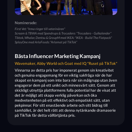
Nominerade:
First Vet: "Irma ringer till veterinären"
Scream & TBWA med Spendrups & Trocadero: "Trocadero - Gulkalender"
Tiktok, Whalar, Dentsu & GroupM med IKEA: "IKEA - Build The Flatpack"
SplayOne med ArlaFoods: "Arlamat på TikTok”
Bästa Influencer Marketing Kampanj
Wavemaker, Abby World och Goat med IQ "Ruset på TikTok"
Vinnarna av detta pris har imponerat genom sin kreativitet
och genuina engagemang för en viktig sakfråga när de har
skapat en kampanj som inte bara når sin målgrupp utan även
engagerar dem på ett unikt och minnesvärt sätt. Genom att
skickligt utnyttja plattformens fulla potential har de visat att
det är möjligt att skapa verklig påverkan och öka
medvetenheten på ett effektivt och empatiskt sätt, utan
pekpinnar. För sitt enastående arbete och sitt bidrag till
samhället, är det helt rätt att denna nytänkande dramaserie
på TikTok får detta välförtjänta pris.