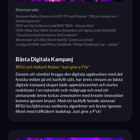
Nominerade:
Stampen Media, Dentsu och NCP-TV med Polestar ”Official camera car –
Göteborgsvarvet”
GRIT och Kid Collective med BRIS ”BRIS – Pay per blixt”
OMD, Make Your Mark, Forsman Bodenfors och Agency med Vattenfall
”Visualize a fossil free future: the Freedome”
Wavemaker och Abby World med IQ ”Scener ur en fylla”
Config och OMD med Philips OneBlade ”Philips OneBlade Cup – Jakten”
Bästa Digitala Kampanj
RFSU och Valtech Radon “Just give a f*ck”
Genom att sömlöst brygga den digitala upplevelsen med det
fysiska mötet på ett lustfyllt sätt, har årets vinnare av bästa
digitala kampanj skapat både uppmärksamhet och starka
reaktioner. I en notoriskt svår målgrupp och med ett
utmanande ämne lyckas annonsören med kreativ innovation
komma igenom bruset. Med ett lustfyllt leende utmanar
RFSU techjättarnas stelbenta algoritmer och bryter igenom
filtret med träffsäkert budskap. Just give a F*ck!