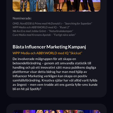
Nominerade:
OMD, NordDDB & Prime med McDonald´s – “Searching for Superfan”
WPP Media och ABBY.WORLD med IQ – “Ruset 2”
We Are Era med Jobba Grönt – “Naturbrukskampen“
Cure Media med Kronans Apotek – “Farligt nära solen”
Bästa Influencer Marketing Kampanj
WPP Media och ABBY.WORLD med IQ “Skickat”
De involverade målgruppen för att skapa en
beteendeförändring – genom att omvandla statistik till
handling och på ett innovativt sätt maxa publikens dagliga
plattformar visar detta bidrag hur man med hjälp av
Influencer Marketing verkligen kan skapa en positiv
samhällsförändring. Kreativa själar har väl alltid varit fyllda
av ångest – men vem trodde att ens gamla fylle-sms kunde
bli en hit på Spotify?