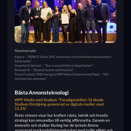
Nominerade:
Aspace – “ASPACE Vision, RAC och privacy-first attention measurement i
fysisk media”
Snapchat & Storytel – “Your a wizard (Harry) Snapchatter!”
Amanda AI – “Beyond human optimization”
Forza Football, OMD Sverige & WPP Media Danmark med Pepsi – “När
matchen styr annonsen”
Bästa Annonsteknologi
WPP Media med Stadium “Paradigmskiftet: Så ökade
Stadium försäljning genererad av digitala medier med
15,5%”
Årets vinnare visar hur kraften i data, teknik och kreativ
strategi kan omvandlas till verklig affärsnytta. Genom en
innovativ och skalbar lösning har de lyckats förena
avancerad marknadsföringsteknologi med tydlig effekt och