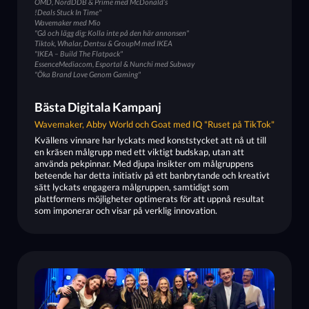
OMD, NordDDB & Prime med McDonald’s
!Deals Stuck In Time"
Wavemaker med Mio
"Gå och lägg dig: Kolla inte på den här annonsen"
Tiktok, Whalar, Dentsu & GroupM med IKEA
"IKEA – Build The Flatpack"
EssenceMediacom, Esportal & Nunchi med Subway
"Öka Brand Love Genom Gaming"
Bästa Digitala Kampanj
Wavemaker, Abby World och Goat med IQ "Ruset på TikTok"
Kvällens vinnare har lyckats med konststycket att nå ut till
en kräsen målgrupp med ett viktigt budskap, utan att
använda pekpinnar. Med djupa insikter om målgruppens
beteende har detta initiativ på ett banbrytande och kreativt
sätt lyckats engagera målgruppen, samtidigt som
plattformens möjligheter optimerats för att uppnå resultat
som imponerar och visar på verklig innovation.