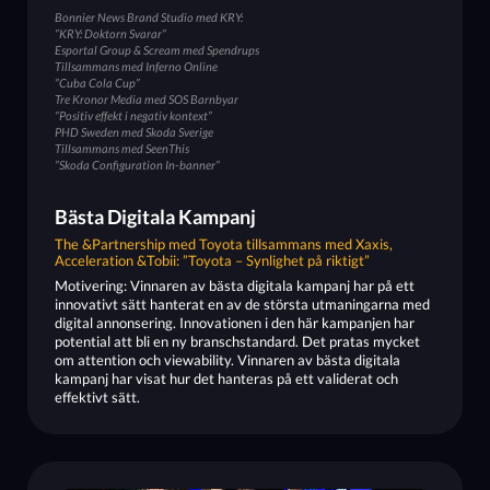
Bonnier News Brand Studio med KRY:
”KRY: Doktorn Svarar”
Esportal Group & Scream med Spendrups
Tillsammans med Inferno Online
”Cuba Cola Cup”
Tre Kronor Media med SOS Barnbyar
”Positiv effekt i negativ kontext”
PHD Sweden med Skoda Sverige
Tillsammans med SeenThis
”Skoda Configuration In-banner”
Bästa Digitala Kampanj
The &Partnership med Toyota tillsammans med Xaxis,
Acceleration &Tobii: ”Toyota – Synlighet på riktigt”
Motivering: Vinnaren av bästa digitala kampanj har på ett
innovativt sätt hanterat en av de största utmaningarna med
digital annonsering. Innovationen i den här kampanjen har
potential att bli en ny branschstandard. Det pratas mycket
om attention och viewability. Vinnaren av bästa digitala
kampanj har visat hur det hanteras på ett validerat och
effektivt sätt.