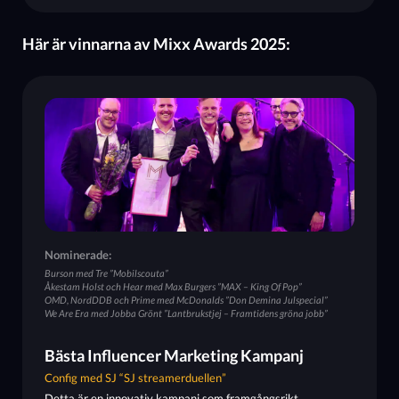
Här är vinnarna av Mixx Awards 2025:
Nominerade:
Burson med Tre ”Mobilscouta”
Åkestam Holst och Hear med Max Burgers ”MAX – King Of Pop”
OMD, NordDDB och Prime med McDonalds ”Don Demina Julspecial”
We Are Era med Jobba Grönt ”Lantbrukstjej – Framtidens gröna jobb”
Bästa Influencer Marketing Kampanj
Config med SJ “SJ streamerduellen”
Detta är en innovativ kampanj som framgångsrikt