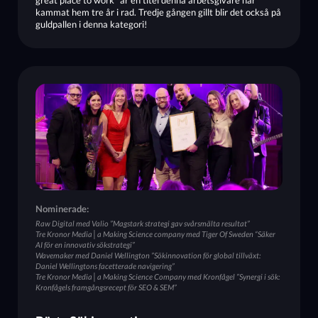
great place to work” är en titel denna arbetsgivare har
kammat hem tre år i rad. Tredje gången gillt blir det också på
guldpallen i denna kategori!
Nominerade:
Raw Digital med Valio ”Magstark strategi gav svårsmälta resultat”
Tre Kronor Media│a Making Science company med Tiger Of Sweden “Säker
AI för en innovativ sökstrategi”
Wavemaker med Daniel Wellington ”Sökinnovation för global tillväxt:
Daniel Wellingtons facetterade navigering”
Tre Kronor Media│a Making Science Company med Kronfågel ”Synergi i sök:
Kronfågels framgångsrecept för SEO & SEM”