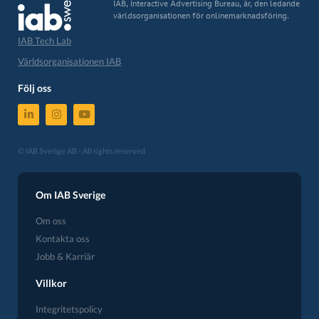
IAB, Interactive Advertising Bureau, är, den ledande
världsorganisationen för onlinemarknadsföring.
IAB Tech Lab
Världsorganisationen IAB
Följ oss
© IAB Sverige AB - All rights reserved
Om IAB Sverige
Om oss
Kontakta oss
Jobb & Karriär
Villkor
Integritetspolicy