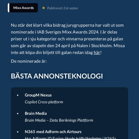
Mixx Awards
Publicerat: 2 år sedan
Nu står det klart vilka bidrag jurygrupperna har valt ut som
nominerade i IAB Sveriges Mixx Awards 2024. I år delas
priser ut i sju kategorier och vinnarna presenteras på galan
som går av stapeln den 24 april på Nalen i Stockholm. Missa
inte att köpa din biljett till galan redan idag
här
!
De nominerade är:
BÄSTA ANNONSTEKNOLOGI
GroupM Nexus
Copilot Cross-platform
Brain Media
Brain Media – Data Beriknings Plattform
N365 med
Adform och Airtours
Hur Adforms ID Fusion ökade träffsäkerheten i N365s