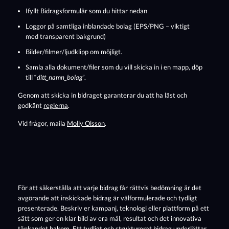
Ifyllt Bidragsformulär som du hittar nedan
Loggor på samtliga inblandade bolag (EPS/PNG – viktigt
med transparent bakgrund)
Bilder/filmer/ljudklipp om möjligt.
Samla alla dokument/filer som du vill skicka in i en mapp, döp
till “
ditt_namn_bolag
”.
Genom att skicka in bidraget garanterar du att ha läst och
godkänt
reglerna
.
Vid frågor, maila
Molly Olsson
.
För att säkerställa att varje bidrag får rättvis bedömning är det
avgörande att inskickade bidrag är välformulerade och tydligt
presenterade. Beskriv er kampanj, teknologi eller plattform på ett
sätt som ger en klar bild av era mål, resultat och det innovativa
tänkandet bakom. Ett tydligt och strukturerat bidrag underlättar