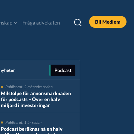
Bli Medlem
mskap
Fråga advokaten
DOOH
Legal och Policy
Podcast
 nyheter
Publicerat: 2 månader sedan
Podcast
Milstolpe för annonsmarknaden
för podcasts – Över en halv
miljard i investeringar
Sök
Publicerat: 1 år sedan
Podcast beräknas nå en halv
Alla Rapporter & Guider