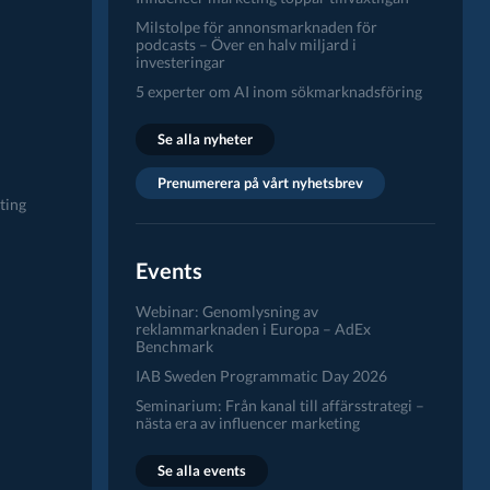
Milstolpe för annonsmarknaden för
podcasts – Över en halv miljard i
investeringar
5 experter om AI inom sökmarknadsföring
Se alla nyheter
Prenumerera på vårt nyhetsbrev
ting
Events
Webinar: Genomlysning av
reklammarknaden i Europa – AdEx
Benchmark
IAB Sweden Programmatic Day 2026
Seminarium: Från kanal till affärsstrategi –
nästa era av influencer marketing
Se alla events