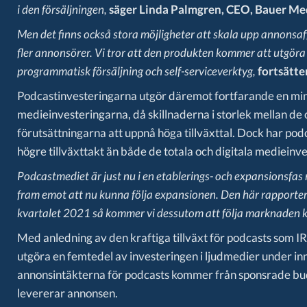
i den försäljningen,
säger Linda Palmgren, CEO, Bauer Me
Men det finns också stora möjligheter att skala upp annonsaff
fler annonsörer. Vi tror att den produkten kommer att utgöra e
programmatisk försäljning och self-serviceverktyg,
fortsätte
Podcastinvesteringarna utgör däremot fortfarande en min
medieinvesteringarna, då skillnaderna i storlek mellan d
förutsättningarna att uppnå höga tillväxttal. Dock har pod
högre tillväxttakt än både de totala och digitala medieinv
Podcastmediet är just nu i en etablerings- och expansionsfas 
fram emot att nu kunna följa expansionen. Den här rapporten 
kvartalet 2021 så kommer vi dessutom att följa marknaden k
Med anledning av den kraftiga tillväxt för podcasts som
utgöra en femtedel av investeringen i ljudmedier under i
annonsintäkterna för podcasts kommer från sponsrade bu
levererar annonsen.