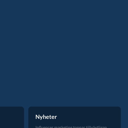
Nyheter
Influencer marketing toppar tillväxtligan