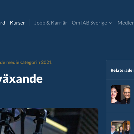
ard
Kurser
Jobb & Karriär
Om IAB Sverige
Medle
Om oss
Bli medlem
uncil
Digitala Annonsaffären
nde mediekategorin 2021
Kontakt & Pressmaterial
Medlemmar
cer marketing
Insikt & Analys
Relaterade
bväxande
IAB Sverige nyheter
Partner- och affiliate
a
marketing
Styrelse & Valberedning​
mmatic
Retail Media
andard
CommToAct