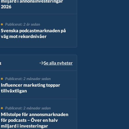
miljard i annonsinvesteringar
2026
Publicerat: 2 år sedan
Svenska podcastmarknaden på
väg mot rekordnivåer
Se alla nyheter
​
Publicerat: 2 månader sedan
Influencer marketing toppar
tillväxtligan
Publicerat: 2 månader sedan
Milstolpe för annonsmarknaden
för podcasts – Över en halv
miljard i investeringar