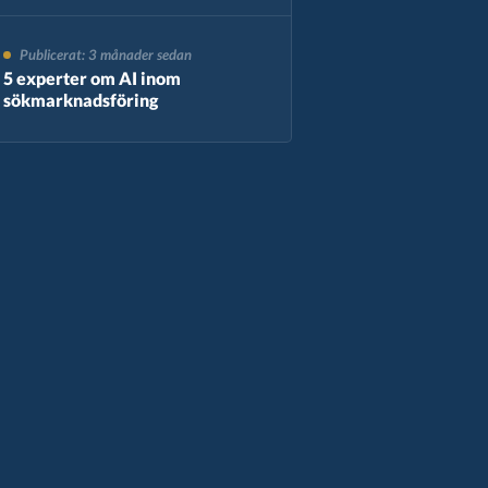
Publicerat: 3 månader sedan
5 experter om AI inom
sökmarknadsföring