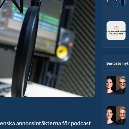
Senaste nytt
venska annonsintäkterna för podcast