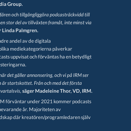
dia Group.
ären och tillgängliggöra podcasträckvidd till
n stor del av tillväxten framåt, inte minst via
r Linda Palmgren.
dre andel av de digitala
e olika mediekategorierna påverkar
casts uppvisat och förväntas ha en betydligt
esteringarna.
när det gäller annonsering, och vi på IRM ser
är startskottet. Från och med det första
vartalsvis,
säger Madeleine
Thor, VD, IRM.
 IRM förväntar under 2021 kommer podcasts
nnevarande år. Majoriteten av
dskap där kreatören/programledaren själv