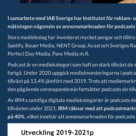
Madeleine Thor, Linda Palmgren, Charlotte Thür.
I samarbete med IAB Sverige har Institutet för reklam- o
mätningen någonsin av annonsmarknaden för podcasts i
Stora mediebolag har investerat mycket pengar och tilltro 
Spotify, Bauer Media, NENT Group, Acast och Sveriges R
Perfect Day Media, Panc Media m.fl.
Podcast är en mediekategori som haft en stark tillväxt de
fortgå. Under 2020 uppgick medieinvesteringarna i podcast
tillväxt på 13,4% jämfört med 2019. Trots att mediemark
den pågående coronapandemin fortsätter podcasts sin till
Av IRM:s samtliga digitala mediekategorier är podcasts d
tillväxten under 2021.
IRM räknar med att podcastmarkn
på 40%
, vilket innebär att annonsmarknaden för podcasts 