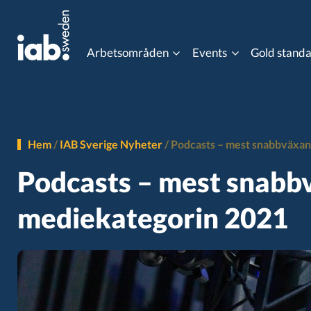
Arbetsområden
Events
Gold stand
Eventkalender
Content Advertising
Data Co
MIXX Awards
Hem
/
IAB Sverige Nyheter
/
Podcasts – mest snabbväxa
Gaming
Influen
Podcasts – mest snab
Programmatic Event
mediekategorin 2021
Online Video
Ordlist
Post 3rd Party Cookies
Progra
Viewability
Gold st