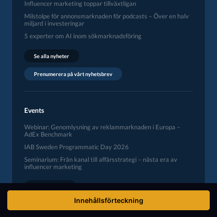
Influencer marketing toppar tillväxtligan
Milstolpe för annonsmarknaden för podcasts – Över en halv
miljard i investeringar
5 experter om AI inom sökmarknadsföring
Se alla nyheter
Prenumerera på vårt nyhetsbrev
Events
Webinar: Genomlysning av reklammarknaden i Europa –
AdEx Benchmark
IAB Sweden Programmatic Day 2026
Seminarium: Från kanal till affärsstrategi – nästa era av
influencer marketing
Se alla events
Innehållsförteckning