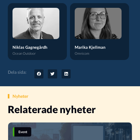
Niklas Gagnegårdh
Marika Kjellman
Ocean Outdoor
Omnicom
Dela sida:
Nyheter
Relaterade nyheter
Event