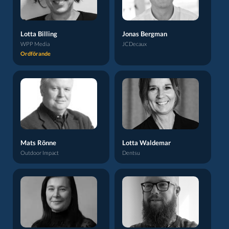
Lotta Billing
Jonas Bergman
WPP Media
JCDecaux
Ordförande
Mats Rönne
Lotta Waldemar
Outdoor Impact
Dentsu