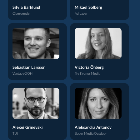
Silvia Barklund
Mikael Solberg
Oberoende
Ad Layer
Sebastian Larsson
Victoria Öhberg
VantageOOH
Tre Kronor Media
Alexei Grinevski
Aleksandra Antonov
TUI
Bauer Media Outdoor