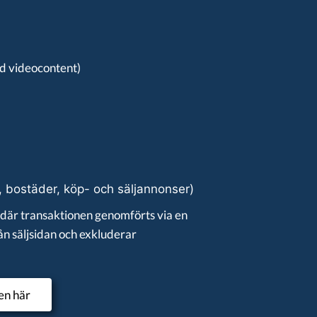
ad videocontent)
, bostäder, köp- och säljannonser)
är transaktionen genomförts via en
ån säljsidan och exkluderar
en här