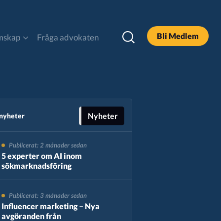
Bli Medlem
mskap
Fråga advokaten
DOOH
Legal och Policy
Nyheter
 nyheter
Publicerat: 2 månader sedan
Podcast
5 experter om AI inom
sökmarknadsföring
Sök
Publicerat: 3 månader sedan
Influencer marketing – Nya
avgöranden från
Alla Rapporter & Guider