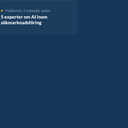
Publicerat: 2 månader sedan
5 experter om AI inom
sökmarknadsföring