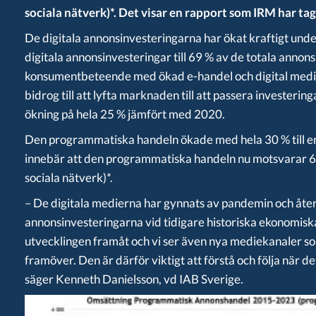
sociala nätverk)*.
Det visar en rapport som IRM har tag
De digitala annonsinvesteringarna har ökat kraftigt und
digitala annonsinvesteringar till 69 % av de totala anno
konsumentbeteende med ökad e-handel och digital medi
bidrog till att lyfta marknaden till att passera investerin
ökning på hela 25 % jämfört med 2020.
Den programmatiska handeln ökade med hela 30 % till en
innebär att den programmatiska handeln nu motsvarar 60 
sociala nätverk)*.
– De digitala medierna har gynnats av pandemin och åter
annonsinvesteringarna vid tidigare historiska ekonomis
utvecklingen framåt och vi ser även nya mediekanaler
framöver. Den är därför viktigt att förstå och följa när de
säger Kenneth Danielsson, vd IAB Sverige.