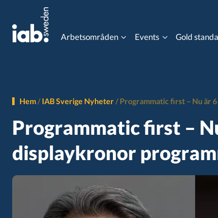
Arbetsområden
Events
Gold stand
Eventkalender
Content Advertising
Data Co
MIXX Awards
Hem
/
IAB Sverige Nyheter
/
Programmatic first – Nu är 
Gaming
Influen
Programmatic first – Nu
Programmatic Event
displaykronor progra
Online Video
Ordlist
Post 3rd Party Cookies
Progra
Viewability
Gold st