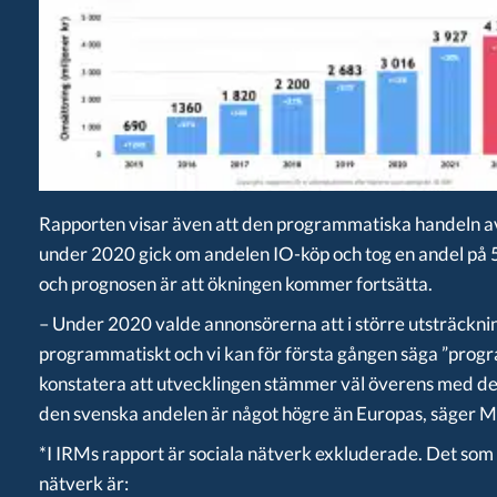
Rapporten visar även att den programmatiska handeln av 
under 2020 gick om andelen IO-köp och tog en andel på 5
och prognosen är att ökningen kommer fortsätta.
– Under 2020 valde annonsörerna att i större utsträckni
programmatiskt och vi kan för första gången säga ”progra
konstatera att utvecklingen stämmer väl överens med d
den svenska andelen är något högre än Europas, säger M
*I IRMs rapport är sociala nätverk exkluderade. Det som i
nätverk är: