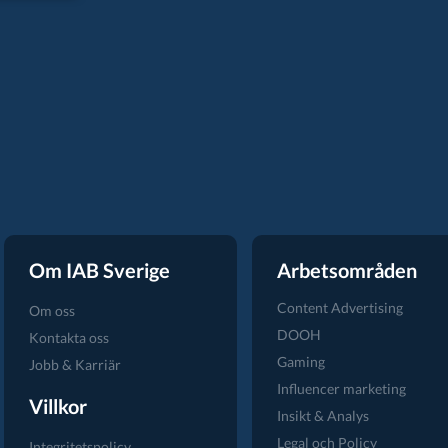
Om IAB Sverige
Arbetsområden
Content Advertising
Om oss
DOOH
Kontakta oss
Gaming
Jobb & Karriär
Influencer marketing
Villkor
Insikt & Analys
Legal och Policy
Integritetspolicy