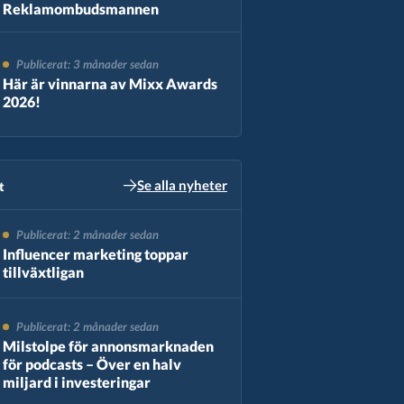
Reklamombudsmannen
Publicerat: 3 månader sedan
Här är vinnarna av Mixx Awards
2026!
Se alla nyheter
​
Publicerat: 2 månader sedan
Influencer marketing toppar
tillväxtligan
Publicerat: 2 månader sedan
Milstolpe för annonsmarknaden
för podcasts – Över en halv
miljard i investeringar