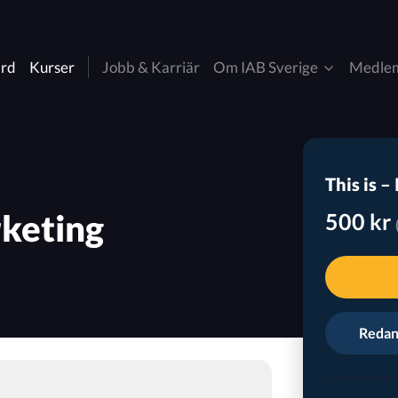
ard
Kurser
Jobb & Karriär
Om IAB Sverige
Medle
Om oss
Bli medlem
uncil
Digitala Annonsaffären
This is –
Kontakt & Pressmaterial
Medlemmar
cer marketing
Insikt & Analys
rketing
500 kr
IAB Sverige nyheter
Partner- och affiliate
a
marketing
Styrelse & Valberedning​
Redan 
mmatic
Retail Media
andard
CommToAct