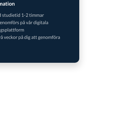
mation
 studietid 1-2 timmar
enomförs på vår digitala
ngsplattform
vå veckor på dig att genomföra