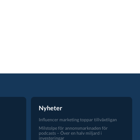
Nyheter
Influencer marketing toppar tillväxtligan
Milstolpe för annonsmarknaden för
podcasts – Över en halv miljard i
investeringar