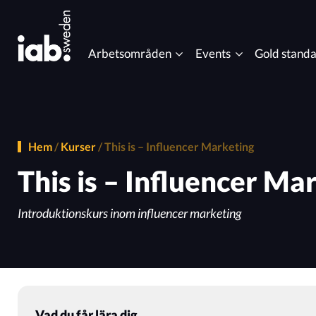
Arbetsområden
Events
Gold stand
Eventkalender
Content Advertising
Data Co
MIXX Awards
Hem
/
Kurser
/
This is – Influencer Marketing
Gaming
Influen
This is – Influencer Ma
Programmatic Event
Introduktionskurs inom influencer marketing
Online Video
Ordlist
Post 3rd Party Cookies
Progra
Vad du får lära dig
Viewability
Gold st