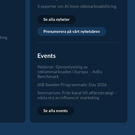
5 experter om AI inom sökmarknadsföring
Se alla nyheter
Prenumerera på vårt nyhetsbrev
ting
Events
Webinar: Genomlysning av
reklammarknaden i Europa – AdEx
Benchmark
IAB Sweden Programmatic Day 2026
Seminarium: Från kanal till affärsstrategi –
nästa era av influencer marketing
Se alla events