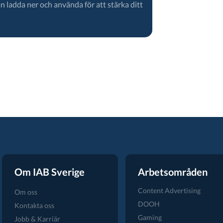
n ladda ner och använda för att stärka ditt
Om IAB Sverige
Arbetsområden
Content Advertising
Om oss
DOOH
Kontakta oss
Gaming
Jobb & Karriär