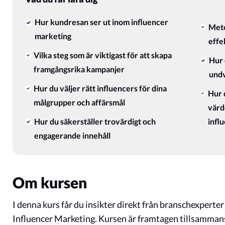
Hur kundresan ser ut inom influencer
Meto
marketing
effe
Vilka steg som är viktigast för att skapa
Hur 
framgångsrika kampanjer
undv
Hur du väljer rätt influencers för dina
Hur 
målgrupper och affärsmål
värd
Hur du säkerställer trovärdigt och
infl
engagerande innehåll
Om kursen
I denna kurs får du insikter direkt från branschexperte
Influencer Marketing. Kursen är framtagen tillsamman