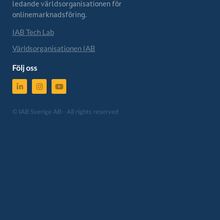
ledande världsorganisationen för
onlinemarknadsföring.
IAB Tech Lab
Världsorganisationen IAB
Följ oss
© IAB Sverige AB - All rights reserved