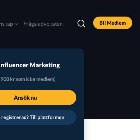
Bli Medlem
mskap
Fråga advokaten
DOOH
 Influencer Marketing
Legal och Policy
(900 kr som icke medlem)
Podcast
Ansök nu
registrerad? Till plattformen
Sök
Alla Rapporter & Guider