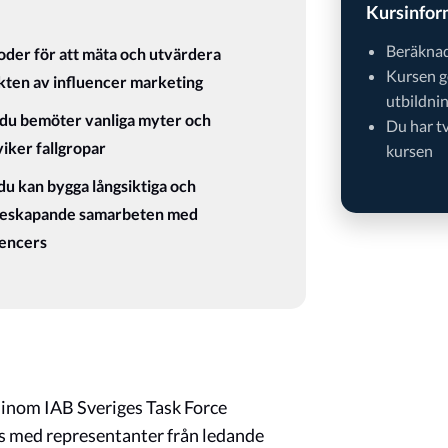
Kursinfor
Beräknad
der för att mäta och utvärdera
Kursen g
kten av influencer marketing
utbildni
du bemöter vanliga myter och
Du har t
iker fallgropar
kursen
du kan bygga långsiktiga och
eskapande samarbeten med
uencers
r inom IAB Sveriges Task Force
s med representanter från ledande