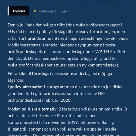
Nyheter
Publicerat: 6 år sedan
Den 6 juli lade det nyligen tillträdda tyska ordförandeskapet i
EUs råd fram ett policy-
förslag
till eprivacy-förordningen, men
vi har fortfarande ännu inte sett någon utvecklingen av ePrivacy.
Medlemsstaterna lämnade inledande synpunkter på tyska-
ordförandeskapets diskussionsunderlag under WP TELE-mötet
den 13 jul. Denna feedbackövning skulle ligga till grund för
tyska-ordförandeskapet att utarbeta en ny kompromisstext.
För artikel 8 föreslogs
i diskussionsunderlag två möjliga
åtgärder.
I policy-alternativ:
1 antogs att man diskuterade den juridiska
grunden för Legitima intressen, som infördes av HR-
ordförandeskapet i februari 2020.
Medan politiskt alternativ:
2 föreslog en diskussion om artikel 8
och relaterade till senaste FI-ordförandeskapets
kompromisstext från november 2019, inklusive villkorlig
tillgång till content och den roll som reklam spelar i medie-
ekosystemet. Den informella återkopplingen tyder på rådets