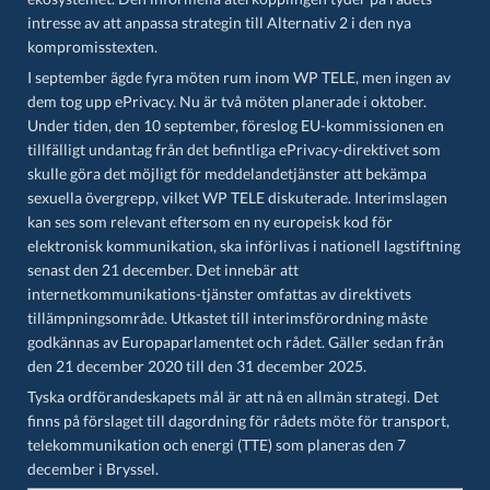
intresse av att anpassa strategin till Alternativ 2 i den nya
kompromisstexten.
I september ägde fyra möten rum inom WP TELE, men ingen av
dem tog upp ePrivacy. Nu är två möten planerade i oktober.
Under tiden, den 10 september, föreslog EU-kommissionen en
tillfälligt undantag från det befintliga ePrivacy-direktivet som
skulle göra det möjligt för meddelandetjänster att bekämpa
sexuella övergrepp, vilket WP TELE diskuterade. Interimslagen
kan ses som relevant eftersom en ny europeisk kod för
elektronisk kommunikation, ska införlivas i nationell lagstiftning
senast den 21 december. Det innebär att
internetkommunikations-tjänster omfattas av direktivets
tillämpningsområde. Utkastet till interimsförordning måste
godkännas av Europaparlamentet och rådet. Gäller sedan från
den 21 december 2020 till den 31 december 2025.
Tyska ordförandeskapets mål är att nå en allmän strategi. Det
finns på förslaget till
dagordning
för rådets möte för transport,
telekommunikation och energi (TTE) som planeras den 7
december i Bryssel.