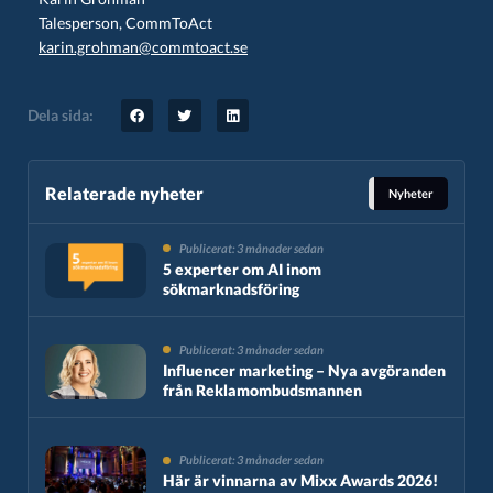
Talesperson, CommToAct
karin.grohman@commtoact.se
Dela sida:
Relaterade nyheter
Nyheter
Publicerat: 3 månader sedan
5 experter om AI inom
sökmarknadsföring
Publicerat: 3 månader sedan
Influencer marketing – Nya avgöranden
från Reklamombudsmannen
Publicerat: 3 månader sedan
Här är vinnarna av Mixx Awards 2026!