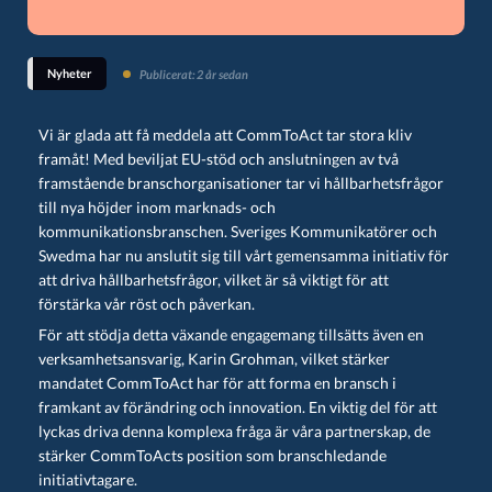
Nyheter
Publicerat: 2 år sedan
Vi är glada att få meddela att CommToAct tar stora kliv
framåt! Med beviljat EU-stöd och anslutningen av två
framstående branschorganisationer tar vi hållbarhetsfrågor
till nya höjder inom marknads- och
kommunikationsbranschen. Sveriges Kommunikatörer och
Swedma har nu anslutit sig till vårt gemensamma initiativ för
att driva hållbarhetsfrågor, vilket är så viktigt för att
förstärka vår röst och påverkan.
För att stödja detta växande engagemang tillsätts även en
verksamhetsansvarig, Karin Grohman,
vilket stärker
mandatet CommToAct har för att forma en bransch i
framkant av förändring och innovation. En viktig del för att
lyckas driva denna komplexa fråga är våra partnerskap, de
stärker CommToActs position som branschledande
initiativtagare.