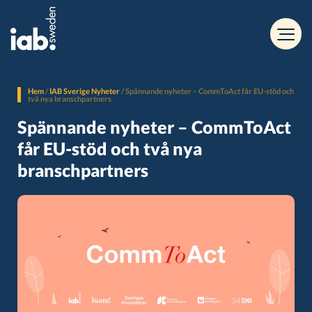
Hem
/
IAB Sverige Nyheter
/
Spännande nyheter – CommToAct får EU-stöd och
två nya branschpartners
Spännande nyheter – CommToAct
får EU-stöd och två nya
branschpartners