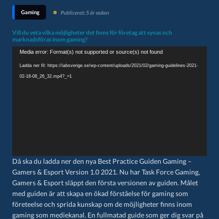
Gaming
Publicerat: 5 år sedan
Vill du veta vilka möjligheter det finns för företag att synas och
marknadsföras inom gaming?
Videospelare
Media error: Format(s) not supported or source(s) not found
Ladda ner fil: https://iabsverige.se/wp-content/uploads/2021/02/gaming-guidelines-2021-
02-18-08_26_32.mp4?_=1
Då ska du ladda ner den nya Best Practice Guiden Gaming –
Gamers & Esport Version 1.0 2021. Nu har Task Force Gaming,
Gamers & Esport släppt den första versionen av guiden. Målet
med guiden är att skapa en ökad förståelse för gaming som
företeelse och sprida kunskap om de möjligheter finns inom
gaming som mediekanal. En fullmatad guide som ger dig svar på