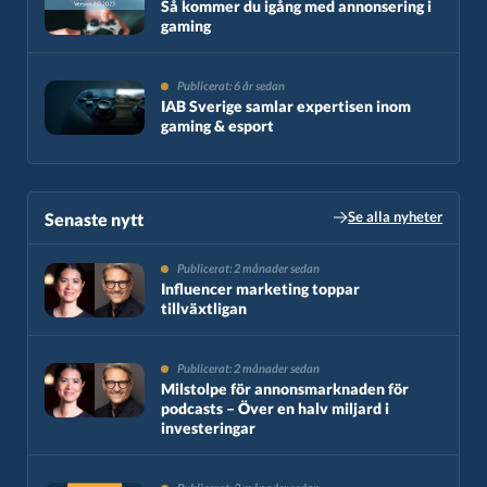
Så kommer du igång med annonsering i
gaming
Publicerat: 6 år sedan
IAB Sverige samlar expertisen inom
gaming & esport
Se alla nyheter
Senaste nytt​
Publicerat: 2 månader sedan
Influencer marketing toppar
tillväxtligan
Publicerat: 2 månader sedan
Milstolpe för annonsmarknaden för
podcasts – Över en halv miljard i
investeringar