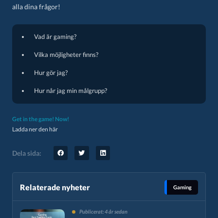
alla dina frågor!
Vad är gaming?
Vilka möjligheter finns?
Hur gör jag?
Hur når jag min målgrupp?
Get in the game! Now!
Ladda ner den här
Dela sida:
Relaterade nyheter
Gaming
Publicerat: 4 år sedan