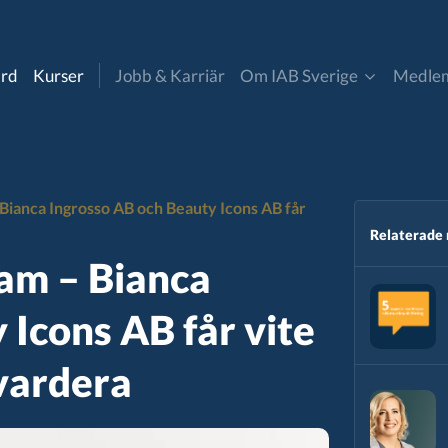
ard
Kurser
Jobb & Karriär
Om IAB Sverige
Medle
Om oss
Bli medlem
uncil
Digitala Annonsaffären
ianca Ingrosso AB och Beauty Icons AB får
Kontakt & Pressmaterial
Medlemmar
cer marketing
Insikt & Analys
Relaterade
am – Bianca
IAB Sverige nyheter
Partner- och affiliate
a
 Icons AB får vite
marketing
Styrelse & Valberedning​
 vardera
mmatic
Retail Media
andard
CommToAct