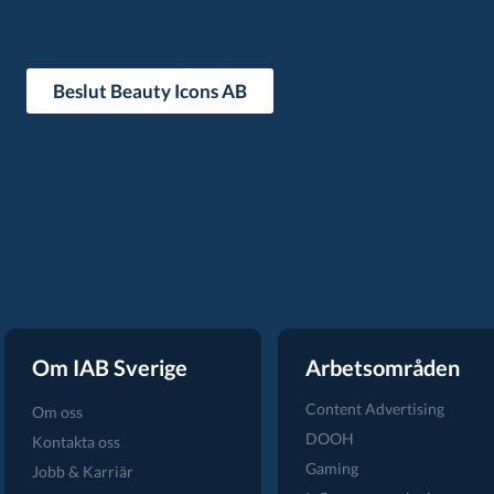
Beslut Beauty Icons AB
Om IAB Sverige
Arbetsområden
Content Advertising
Om oss
DOOH
Kontakta oss
Gaming
Jobb & Karriär