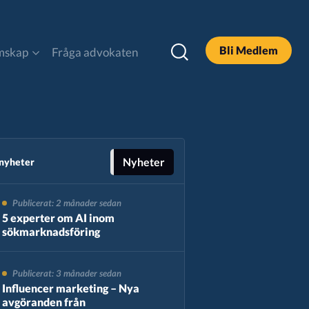
Bli Medlem
mskap
Fråga advokaten
DOOH
Legal och Policy
Nyheter
 nyheter
Publicerat: 2 månader sedan
Podcast
5 experter om AI inom
sökmarknadsföring
Sök
Publicerat: 3 månader sedan
Influencer marketing – Nya
avgöranden från
Alla Rapporter & Guider