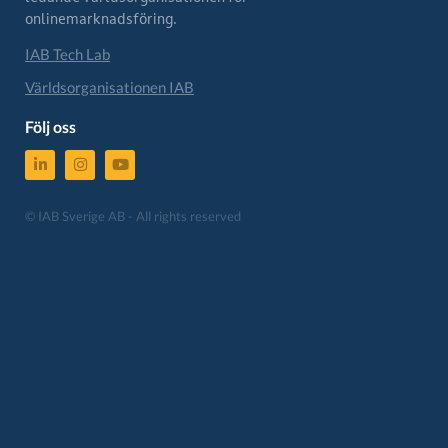
onlinemarknadsföring.
IAB Tech Lab
Världsorganisationen IAB
Följ oss
© IAB Sverige AB - All rights reserved