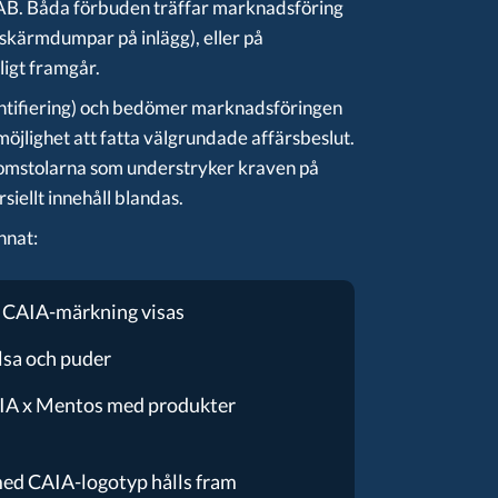
o AB. Båda förbuden träffar marknadsföring
 skärmdumpar på inlägg), eller på
igt framgår.
entifiering) och bedömer marknadsföringen
öjlighet att fatta välgrundade affärsbeslut.
domstolarna som understryker kraven på
siellt innehåll blandas.
nnat:
g CAIA-märkning visas
lsa och puder
AIA x Mentos med produkter
med CAIA-logotyp hålls fram