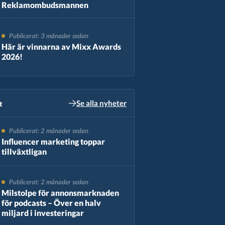
Reklamombudsmannen
Publicerat: 3 månader sedan
Här är vinnarna av Mixx Awards
2026!
Se alla nyheter
​
Publicerat: 2 månader sedan
Influencer marketing toppar
tillväxtligan
Publicerat: 2 månader sedan
Milstolpe för annonsmarknaden
för podcasts – Över en halv
miljard i investeringar