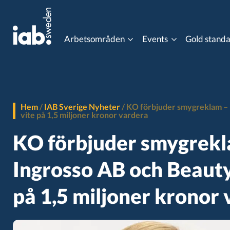
Arbetsområden
Events
Gold stand
Eventkalender
Content Advertising
Data Co
MIXX Awards
Hem
/
IAB Sverige Nyheter
/
KO förbjuder smygreklam – B
vite på 1,5 miljoner kronor vardera
Gaming
Influen
Programmatic Event
KO förbjuder smygrekl
Online Video
Ordlist
Ingrosso AB och Beauty
på 1,5 miljoner kronor
Post 3rd Party Cookies
Progra
Viewability
Gold st