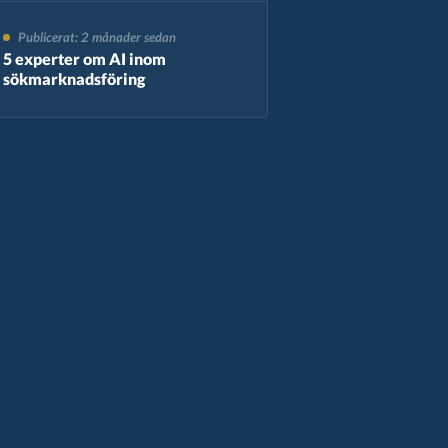
Publicerat: 2 månader sedan
5 experter om AI inom
sökmarknadsföring