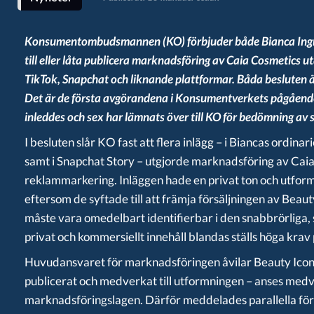
Konsumentombudsmannen (KO) förbjuder både Bianca Ingr
till eller låta publicera marknadsföring av Caia Cosmetics 
TikTok, Snapchat och liknande plattformar. Båda besluten ä
Det är de första avgörandena i Konsumentverkets pågående
inleddes och sex har lämnats över till KO för bedömning av 
I besluten slår KO fast att flera inlägg – i Biancas ordina
samt i Snapchat Story – utgjorde marknadsföring av Cai
reklammarkering. Inläggen hade en privat ton och utfo
eftersom de syftade till att främja försäljningen av Bea
måste vara omedelbart identifierbar i den snabbrörliga, 
privat och kommersiellt innehåll blandas ställs höga krav 
Huvudansvaret för marknadsföringen åvilar Beauty Ico
publicerat och medverkat till utformningen – anses medv
marknadsföringslagen. Därför meddelades parallella för