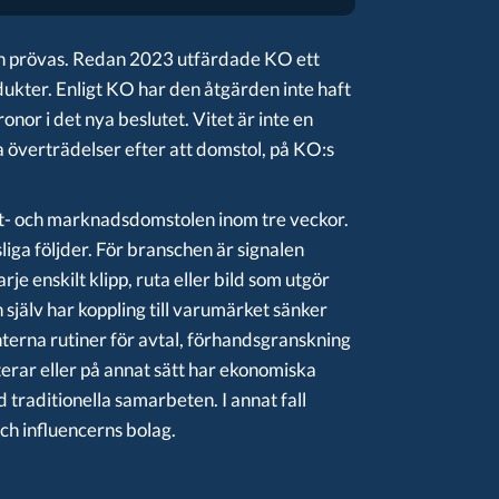
gan prövas. Redan 2023 utfärdade KO ett
ukter. Enligt KO har den åtgärden inte haft
ronor i det nya beslutet. Vitet är inte en
 överträdelser efter att domstol, på KO:s
nt- och marknadsdomstolen inom tre veckor.
liga följder. För branschen är signalen
e enskilt klipp, ruta eller bild som utgör
n själv har koppling till varumärket sänker
terna rutiner för avtal, förhandsgranskning
erar eller på annat sätt har ekonomiska
 traditionella samarbeten. I annat fall
ch influencerns bolag.