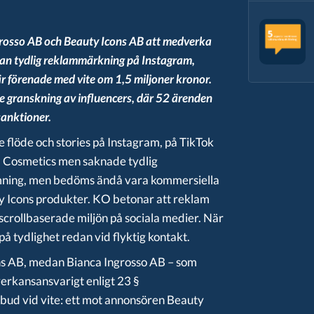
osso AB och Beauty Icons AB att medverka
utan tydlig reklammärkning på Instagram,
r förenade med vite om 1,5 miljoner kronor.
 granskning av influencers, där 52 ärenden
sanktioner.
rie flöde och stories på Instagram, på TikTok
a Cosmetics men saknade tydlig
rmning, men bedöms ändå vara kommersiella
uty Icons produkter. KO betonar att reklam
scrollbaserade miljön på sociala medier. När
på tydlighet redan vid flyktig kontakt.
ns AB, medan Bianca Ingrosso AB – som
erkansansvarigt enligt 23 §
bud vid vite: ett mot annonsören Beauty