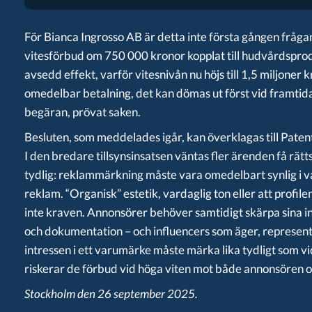
För Bianca Ingrosso AB är detta inte första gången frå
vitesförbud om 750 000 kronor kopplat till hudvårdsprod
avsedd effekt, varför vitesnivån nu höjs till 1,5 miljoner k
omedelbar betalning, det kan dömas ut först vid framtida
begäran, prövat saken.
Besluten, som meddelades igår, kan överklagas till Pate
I den bredare tillsynsinsatsen väntas fler ärenden få rätts
tydlig: reklammärkning måste vara omedelbart synlig i varj
reklam. “Organisk” estetik, vardaglig ton eller att profile
inte kraven. Annonsörer behöver samtidigt skärpa sina in
och dokumentation – och influencers som äger, represent
intressen i ett varumärke måste märka lika tydligt som vid
riskerar de förbud vid höga viten mot både annonsören o
Stockholm den 26 september 2025.