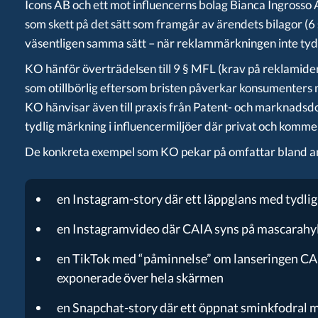
Icons AB och ett mot influencerns bolag Bianca Ingross
som skett på det sätt som framgår av ärendets bilagor (6
väsentligen samma sätt – när reklammärkningen inte tydl
KO hänför överträdelsen till 9 § MFL (krav på reklamid
som otillbörlig eftersom bristen påverkar konsumenters m
KO hänvisar även till praxis från Patent- och marknads
tydlig märkning i influencermiljöer där privat och kommer
De konkreta exempel som KO pekar på omfattar bland a
en Instagram-story där ett läppglans med tydli
en Instagramvideo där CAIA syns på mascarahy
en TikTok med “påminnelse” om lanseringen C
exponerade över hela skärmen
en Snapchat-story där ett öppnat sminkfodral 