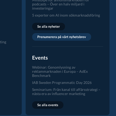
podcasts – Över en halv miljard i
investeringar
5 experter om AI inom sökmarknadsföring
Se alla nyheter
Prenumerera på vårt nyhetsbrev
ting
Events
Webinar: Genomlysning av
reklammarknaden i Europa – AdEx
Benchmark
IAB Sweden Programmatic Day 2026
Seminarium: Från kanal till affärsstrategi –
nästa era av influencer marketing
Se alla events