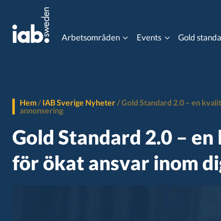
Arbetsområden
Events
Gold stand
Eventkalender
Content Advertising
Data Co
MIXX Awards
Hem
/
IAB Sverige Nyheter
/
Gold Standard 2.0 – en kvali
annonsering
Gaming
Influen
Programmatic Event
Gold Standard 2.0 – en
Online Video
Ordlist
för ökat ansvar inom di
Post 3rd Party Cookies
Progra
Viewability
Gold st