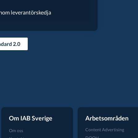
inom leverantörskedja
ndard 2.0
Om IAB Sverige
Arbetsområden
Content Advertising
Om oss
DOOH