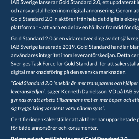
IAB Sverige lanserar Gold Standard 2.0, ett uppdaterat ini
och ansvarsfullheten inom digital annonsering. Genom at
Gold Standard 2.0 in aktörer från hela det digitala ekosys
plattformar – att vara en del av en hållbar framtid för dig
Gold Standard 2.0 är en vidareutveckling av det självr
IAB Sverige lanserade 2019. Gold Standard handlar bla
användares integritet inom leverantörskedjan.
Detta cer
Sveriges Task Force för Gold Standard, för att säkerställ
digital marknadsföring på den svenska marknaden.
“Gold Standard 2.0 innebär än mer transparens och hjälper ti
leveranskedjan
”
, säger Kenneth Danielsson, VD på IAB Sv
gynnas av att arbeta tillsammans mot en mer öppen och eti
sig trygga kring var deras varumärken syns”.
Certifieringen säkerställer att aktörer har upparbetade p
för både annonsörer och konsumenter.
Bakgrund och möjligheter med Gold Standard 2.0