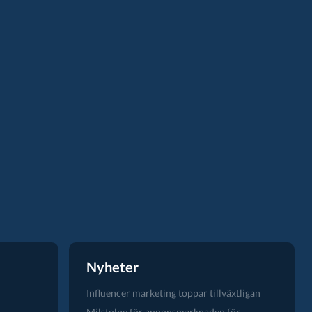
Nyheter
Influencer marketing toppar tillväxtligan
Milstolpe för annonsmarknaden för