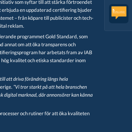
tiativ som syftar till att stärka förtroendet
t erbjuda en uppdaterad certifiering bjuder
temet – från köpare till publicister och tech-
ital reklam.
eglerande programmet Gold Standard, som
nd annat om att
öka transparens och
tifieringsprogram har arbetats fram av IAB
a hög kvalitet och etiska standarder inom
ll att driva förändring längs hela
erige.
”Vi tror starkt på att hela branschen
sk digital marknad, där annonsörer kan känna
rocesser och rutiner för att öka kvaliteten