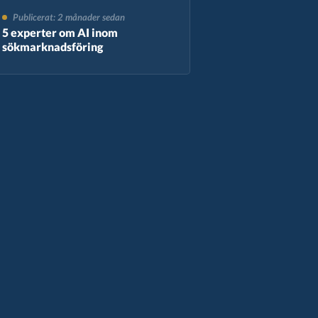
Publicerat: 2 månader sedan
5 experter om AI inom
sökmarknadsföring