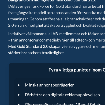
IAB Sveriges Task Force för Gold Standard har arbetat 
framgångsrika modell och anpassat den för svenska mark
utmaningar. Genom att förena alla branschaktörer och dr
2.0 en unik möjlighet att skapa trygghet och kvalitet i dig
Initiativet välkomnar alla IAB-medlemmar och täcker sam
– från annonsörer och mediebyråer till adtech- och marte
Med Gold Standard 2.0 skapar vi en tryggare och mer ans
stärker branschens trovärdighet.
Fyra viktiga punkter inom
G
Minska annonsbedrägerier
Förbättra den digitala reklamupplevelsen
Öka varumärkessäkerheten / Brand Safety