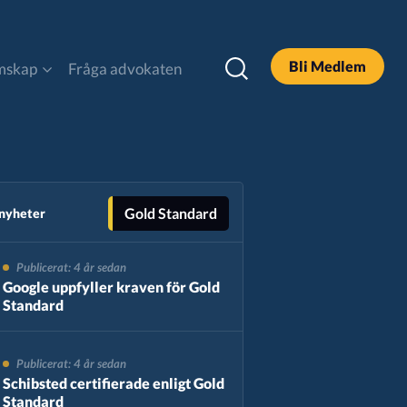
Bli Medlem
mskap
Fråga advokaten
DOOH
Legal och Policy
Gold Standard
 nyheter
Publicerat: 4 år sedan
Podcast
Google uppfyller kraven för Gold
Standard
Sök
Publicerat: 4 år sedan
Schibsted certifierade enligt Gold
Standard
Alla Rapporter & Guider