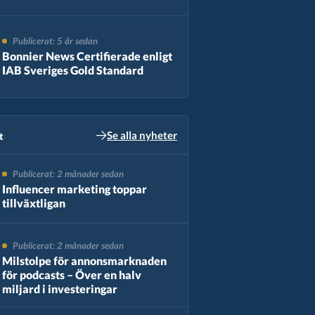
Publicerat: 5 år sedan
Bonnier News Certifierade enligt
IAB Sveriges Gold Standard
Se alla nyheter
​
Publicerat: 2 månader sedan
Influencer marketing toppar
tillväxtligan
Publicerat: 2 månader sedan
Milstolpe för annonsmarknaden
för podcasts – Över en halv
miljard i investeringar