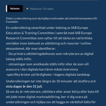
Nyheter
Publicerat: 7 år sedan
Delta i undersökning som ska hjälpa marknaden att utveckla kompetens för
framtiden
En undersökning utvecklad under ledning av IAB Europe
Education & Training Committee i samråd med IAB Europe
Research Committee som syftar till att täcka en rad kritiska
områden inom behovet av utbildning och resurser i online-
ekosystemet, där man identifierar:
– De primära utbildningsbehoven som rekryterare av digital
talang ställs inför,
– utmaningar som ansökande ställs inför eller de som vill
avancera i den digitala karriären måste övervinna
-specifika brister på färdigheter i dagens digitala landskap
Undersökningen
tar inte längre än 10 minuter att slutföra och
sista dagen är den 31 juli.
Så om du är rekryterare, utbildare eller avser börja eller byta till
ett jobb inom digital marknadsföring, ber vi dig svara på
undersökningen och hjälpa oss att bygga en värdefull källa för