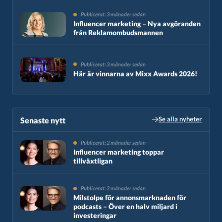
Publicerat: 3 månader sedan
Influencer marketing – Nya avgöranden
från Reklamombudsmannen
Publicerat: 3 månader sedan
Här är vinnarna av Mixx Awards 2026!
Se alla nyheter
Senaste nytt​
Publicerat: 2 månader sedan
Influencer marketing toppar
tillväxtligan
Publicerat: 2 månader sedan
Milstolpe för annonsmarknaden för
podcasts – Över en halv miljard i
investeringar