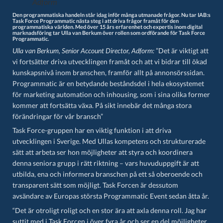
Adform
Den programmatiska handeln står idag inför många utmanade frågor. Nu tar IAB:s
Task Force Programmatic nästa steg i att driva frågor framåt för den
programmatiska världen. Med över 15 års erfarenhet och expertis inom digital
marknadsföring tar Ulla van Berkum över rollen som ordförande för Task Force
Programmatic.
Ulla van Berkum, Senior Account Director, Adform:
”Det är viktigt att
vi fortsätter driva utvecklingen framåt och att vi bidrar till ökad
kunskapsnivå inom branschen, framför allt på annonsörssidan.
Programmatic är en betydande beståndsdel i hela ekosystemet
för marketing automation och inhousing, som i sina olika former
kommer att fortsätta växa. På sikt innebär det många stora
förändringar för vår bransch”
Task Force-gruppen har en viktig funktion i att driva
utvecklingen i Sverige. Med Ullas kompetens och strukturerade
sätt att arbeta ser hon möjligheter att styra och koordinera
denna seniora grupp i rätt riktning – vars huvuduppgift är att
utbilda, ena och informera branschen på ett så oberoende och
transparent sätt som möjligt. Task Forcen är dessutom
avsändare av Europas största Programmatic Event sedan åtta år.
“Det är otroligt roligt och en stor ära att axla denna roll. Jag har
suttit med i Task Forcen i över fyra år och ser en del möjligheter