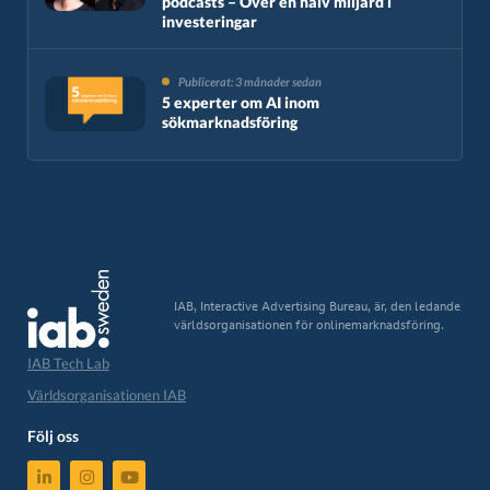
podcasts – Över en halv miljard i
investeringar
Publicerat: 3 månader sedan
5 experter om AI inom
sökmarknadsföring
IAB, Interactive Advertising Bureau, är, den ledande
världsorganisationen för onlinemarknadsföring.
IAB Tech Lab
Världsorganisationen IAB
Följ oss