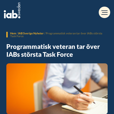
Hem
/
IAB Sverige Nyheter
/
Programmatisk veteran tar över IABs största
Task Force
Programmatisk veteran tar över
IABs största Task Force