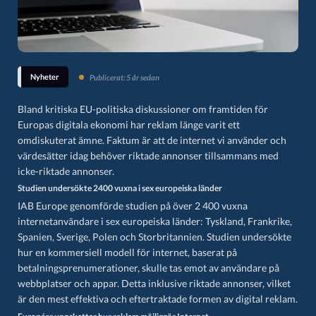
Nyheter
Publicerat: 5 år sedan
Bland kritiska EU-politiska diskussioner om framtiden för
Europas digitala ekonomi har reklam länge varit ett
omdiskuterat ämne. Faktum är att de internet vi använder och
värdesätter idag behöver riktade annonser tillsammans med
icke-riktade annonser.
Studien undersökte 2400 vuxna i sex europeiska länder
IAB Europe genomförde studien på över 2 400 vuxna
internetanvändare i sex europeiska länder: Tyskland, Frankrike,
Spanien, Sverige, Polen och Storbritannien. Studien undersökte
hur en kommersiell modell för internet, baserat på
betalningsprenumerationer, skulle tas emot av användare på
webbplatser och appar. Detta inklusive riktade annonser, vilket
är den mest effektiva och eftertraktade formen av digital reklam.