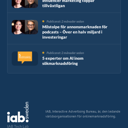
Influencer marketing toppar
tillväxtligan
Publicerat: 2 månader sedan
Milstolpe för annonsmarknaden för
podcasts – Över en halv miljard i
investeringar
Publicerat: 2 månader sedan
5 experter om AI inom
sökmarknadsföring
IAB, Interactive Advertising Bureau, är, den ledande
världsorganisationen för onlinemarknadsföring.
IAB Tech Lab