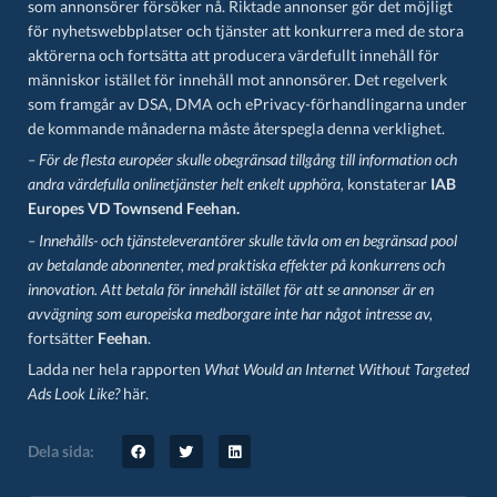
som annonsörer försöker nå. Riktade annonser gör det möjligt
för nyhetswebbplatser och tjänster att konkurrera med de stora
aktörerna och fortsätta att producera värdefullt innehåll för
människor istället för innehåll mot annonsörer. Det regelverk
som framgår av DSA, DMA och ePrivacy-förhandlingarna under
de kommande månaderna måste återspegla denna verklighet.
– För de flesta européer skulle obegränsad tillgång till information och
andra värdefulla onlinetjänster helt enkelt upphöra,
konstaterar
IAB
Europes VD Townsend Feehan.
– Innehålls- och tjänsteleverantörer skulle tävla om en begränsad pool
av betalande abonnenter, med praktiska effekter på konkurrens och
innovation. Att betala för innehåll istället för att se annonser är en
avvägning som europeiska medborgare inte har något intresse av,
fortsätter
Feehan
.
Ladda ner hela rapporten
What Would an Internet Without Targeted
Ads Look Like?
här
.
Dela sida: