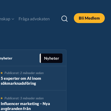
Bli Medlem
mskap
Fråga advokaten
DOOH
Legal och Policy
Nyheter
 nyheter
Publicerat: 2 månader sedan
Podcast
5 experter om AI inom
sökmarknadsföring
Sök
Publicerat: 3 månader sedan
Influencer marketing – Nya
avgöranden från
Alla Rapporter & Guider