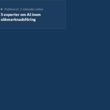
Publicerat: 2 månader sedan
5 experter om AI inom
sökmarknadsföring