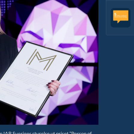
B Sveriges styrelse ut priset ”Person of