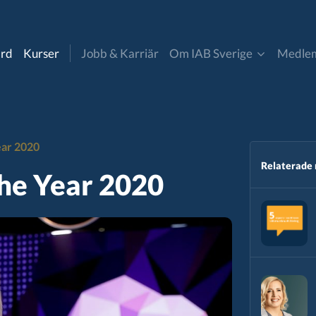
ard
Kurser
Jobb & Karriär
Om IAB Sverige
Medle
Om oss
Bli medlem
uncil
Digitala Annonsaffären
ear 2020
Kontakt & Pressmaterial
Medlemmar
cer marketing
Insikt & Analys
Relaterade
the Year 2020
IAB Sverige nyheter
Partner- och affiliate
a
marketing
Styrelse & Valberedning​
mmatic
Retail Media
andard
CommToAct