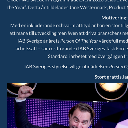
the Year”. Detta år tilldelades Jane Westermark, Product
Motivering:
Med en inkluderande och varm attityd är hon en stor till
att mana till utveckling men även att driva branschens m
IAB Sverige är årets
Person Of The Year
värdefull med s
arbetssätt – som ordförande i IAB Sveriges Task Forc
Standard i arbetet med övergången fr
IAB Sveriges styrelse vill ge utmärkelsen
Person O
Stort grattis J