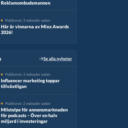
Reklamombudsmannen
Publicerat: 3 månader sedan
Här är vinnarna av Mixx Awards
2026!
Se alla nyheter
​
Publicerat: 2 månader sedan
Influencer marketing toppar
tillväxtligan
Publicerat: 2 månader sedan
Milstolpe för annonsmarknaden
för podcasts – Över en halv
miljard i investeringar