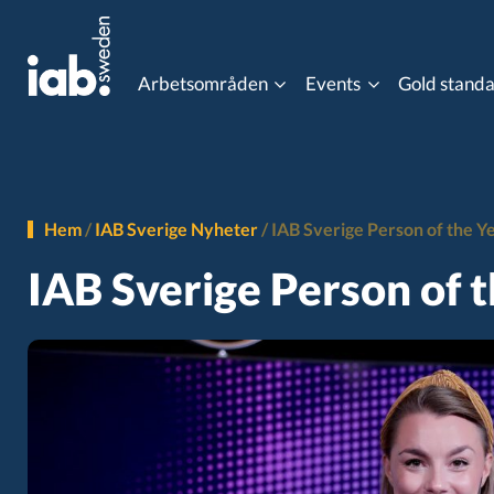
Arbetsområden
Events
Gold stand
Eventkalender
Content Advertising
Data Co
MIXX Awards
Hem
/
IAB Sverige Nyheter
/
IAB Sverige Person of the Y
Gaming
Influen
IAB Sverige Person of 
Programmatic Event
Online Video
Ordlist
Post 3rd Party Cookies
Progra
Viewability
Gold st