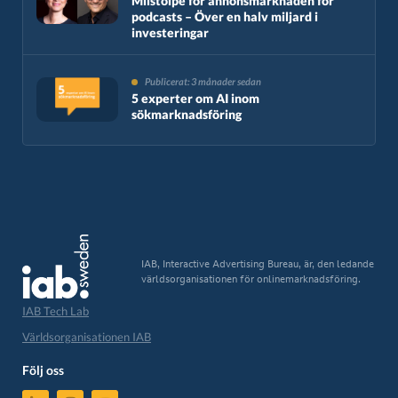
Milstolpe för annonsmarknaden för
podcasts – Över en halv miljard i
investeringar
Publicerat: 3 månader sedan
5 experter om AI inom
sökmarknadsföring
IAB, Interactive Advertising Bureau, är, den ledande
världsorganisationen för onlinemarknadsföring.
IAB Tech Lab
Världsorganisationen IAB
Följ oss