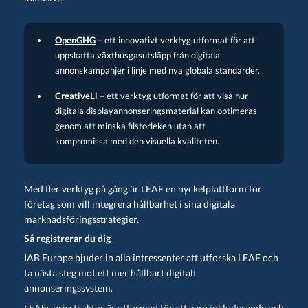
OpenGHG
– ett innovativt verktyg utformat för att
uppskatta växthusgasutsläpp från digitala
annonskampanjer i linje med nya globala standarder.
CreativeLi
– ett verktyg utformat för att visa hur
digitala displayannonseringsmaterial kan optimeras
genom att minska filstorleken utan att
kompromissa med den visuella kvaliteten.
Med fler verktyg på gång är LEAF en nyckelplattform för
företag som vill integrera hållbarhet i sina digitala
marknadsföringsstrategier.
Så registrerar du dig
IAB Europe bjuder in alla intressenter att utforska LEAF och
ta nästa steg mot ett mer hållbart digitalt
annonseringssystem.
LEAFs prisstruktur är utformad för att vara inkluderande och