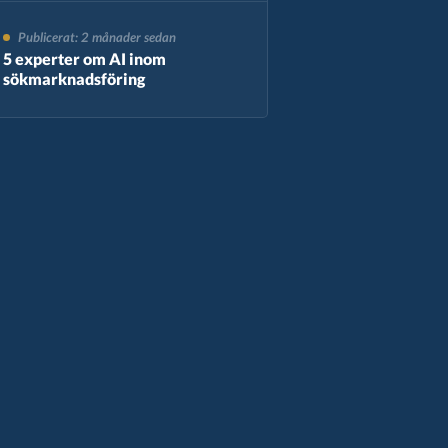
Publicerat: 2 månader sedan
5 experter om AI inom
sökmarknadsföring