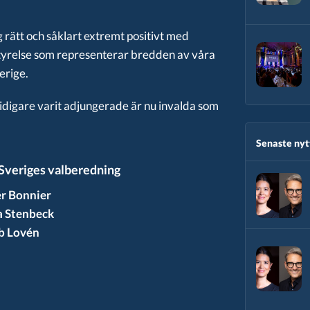
ng rätt och såklart extremt positivt med
k styrelse som representerar bredden av våra
erige.
idigare varit adjungerade är nu invalda som
Senaste nytt
Sveriges valberedning
r Bonnier
 Stenbeck
b Lovén