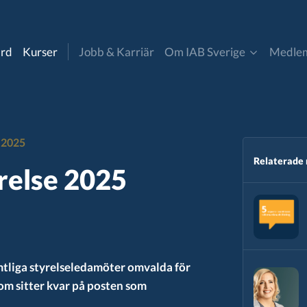
ard
Kurser
Jobb & Karriär
Om IAB Sverige
Medle
Om oss
Bli medlem
uncil
Digitala Annonsaffären
e 2025
Kontakt & Pressmaterial
Medlemmar
cer marketing
Insikt & Analys
Relaterade
yrelse 2025
IAB Sverige nyheter
Partner- och affiliate
a
marketing
Styrelse & Valberedning​
mmatic
Retail Media
mtliga styrelseledamöter omvalda för
som sitter kvar på posten som
andard
CommToAct