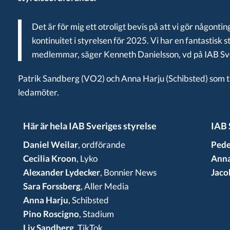
Det är för mig ett otroligt bevis på att vi gör någonti
kontinuitet i styrelsen för 2025. Vi har en fantastis
medlemmar, säger Kenneth Danielsson, vd på IAB Sv
Patrik Sandberg (VO2) och Anna Harju (Schibsted) som t
ledamöter.
Här är hela IAB Sveriges styrelse
IAB 
Daniel Weilar
, ordförande
Pede
Cecilia Kroon
, Lyko
Anna
Alexander Lydecker
, Bonnier News
Jaco
Sara Forssberg
, Aller Media
Anna Harju
, Schibsted
Pino Roscigno
, Stadium
Liv Sandberg
, TikTok