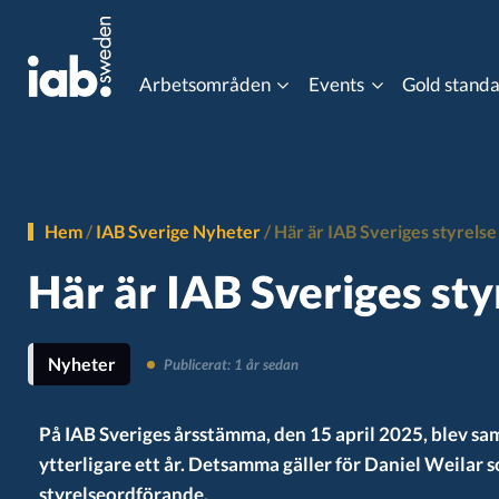
Arbetsområden
Events
Gold stand
Eventkalender
Content Advertising
Data Co
MIXX Awards
Hem
/
IAB Sverige Nyheter
/
Här är IAB Sveriges styrels
Gaming
Influen
Här är IAB Sveriges st
Programmatic Event
Online Video
Ordlist
Nyheter
Publicerat: 1 år sedan
Post 3rd Party Cookies
Progra
På IAB Sveriges årsstämma, den 15 april 2025, blev sa
ytterligare ett år. Detsamma gäller för Daniel Weilar 
styrelseordförande.
Viewability
Gold st