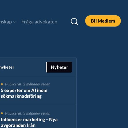
Bli Medlem
mskap
Fråga advokaten
DOOH
Legal och Policy
Nyheter
 nyheter
Publicerat: 2 månader sedan
Podcast
5 experter om AI inom
sökmarknadsföring
Sök
Publicerat: 3 månader sedan
Influencer marketing – Nya
avgöranden från
Alla Rapporter & Guider