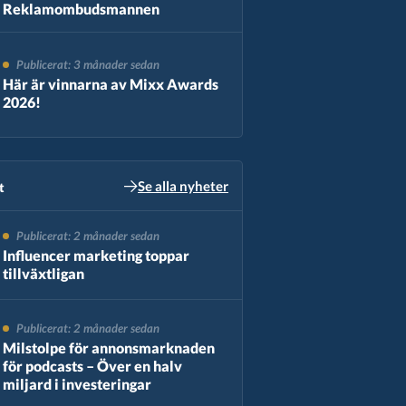
Reklamombudsmannen
Publicerat: 3 månader sedan
Här är vinnarna av Mixx Awards
2026!
Se alla nyheter
​
Publicerat: 2 månader sedan
Influencer marketing toppar
tillväxtligan
Publicerat: 2 månader sedan
Milstolpe för annonsmarknaden
för podcasts – Över en halv
miljard i investeringar