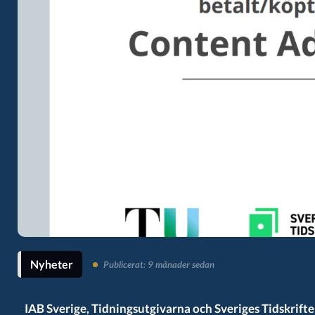
Nyheter
Publicerat: 9 månader sedan
IAB Sverige, Tidningsutgivarna och Sveriges Tidskrif