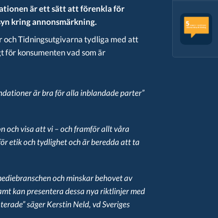
onen är ett sätt att förenkla för
 syn kring annonsmärkning.
r och Tidningsutgivarna tydliga med att
igt för konsumenten vad som är
tioner är bra för alla inblandade parter”
och visa att vi – och framför allt våra
r etik och tydlighet och är beredda att ta
i mediebranschen och minskar behovet av
samt kan presentera dessa nya riktlinjer med
erade” säger Kerstin Neld, vd Sveriges