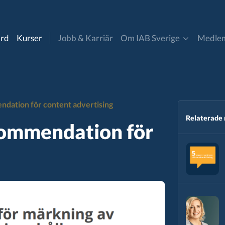
ard
Kurser
Jobb & Karriär
Om IAB Sverige
Medle
Om oss
Bli medlem
uncil
Digitala Annonsaffären
ation för content advertising
Kontakt & Pressmaterial
Medlemmar
cer marketing
Insikt & Analys
Relaterade
ommendation för
IAB Sverige nyheter
Partner- och affiliate
a
marketing
Styrelse & Valberedning​
mmatic
Retail Media
andard
CommToAct