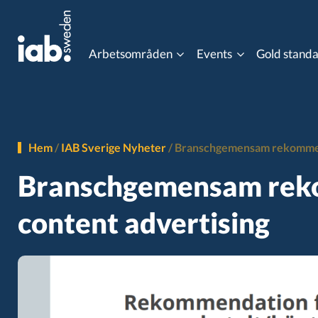
Arbetsområden
Events
Gold stand
Eventkalender
Content Advertising
Data Co
MIXX Awards
Hem
/
IAB Sverige Nyheter
/
Branschgemensam rekommend
Gaming
Influen
Branschgemensam rek
Programmatic Event
content advertising
Online Video
Ordlist
Post 3rd Party Cookies
Progra
Viewability
Gold st