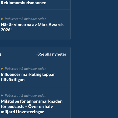
Reklamombudsmannen
Publicerat: 3 månader sedan
Här är vinnarna av Mixx Awards
2026!
Se alla nyheter
​
Publicerat: 2 månader sedan
Influencer marketing toppar
tillväxtligan
Publicerat: 2 månader sedan
Milstolpe för annonsmarknaden
för podcasts – Över en halv
miljard i investeringar