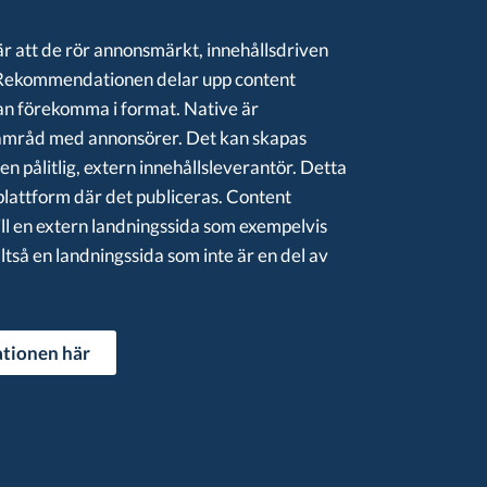
 att de rör annonsmärkt, innehållsdriven
g. Rekommendationen delar upp content
kan förekomma i format. Native är
samråd med annonsörer. Det kan skapas
n pålitlig, extern innehållsleverantör. Detta
 plattform där det publiceras. Content
ill en extern landningssida som exempelvis
tså en landningssida som inte är en del av
tionen här