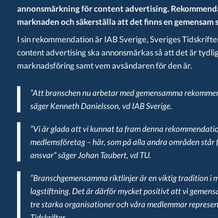
annonsmärkning för content advertising. Rekommendati
marknaden och säkerställa att det finns en gemensam
I sin rekommendation är IAB Sverige, Sveriges Tidskrifte
content advertising ska annonsmärkas så att det är tydl
marknadsföring samt vem avsändaren för den är.
“Att branschen nu arbetar med gemensamma rekommenda
säger Kenneth Danielsson, vd IAB Sverige.
”Vi är glada att vi kunnat ta fram denna rekommendation 
medlemsföretag – här, som på alla andra områden står fö
ansvar” säger Johan Taubert, vd TU.
“Branschgemensamma riktlinjer är en viktig tradition 
lagstiftning. Det är därför mycket positivt att vi gemen
tre starka organisationer och våra medlemmar represent
Tidskrifter.