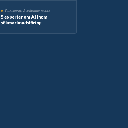
Publicerat: 3 månader sedan
5 experter om AI inom
sökmarknadsföring